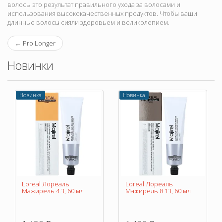
волосы это результат правильного ухода за волосами и
использования высококачественных продуктов. Чтобы ваши
длинные волосы сияли здоровьем и великолепием.
←
Pro Longer
Новинки
Новинка
Новинка
Loreal Лореаль
Loreal Лореаль
Мажирель 4.3, 60 мл
Мажирель 8.13, 60 мл