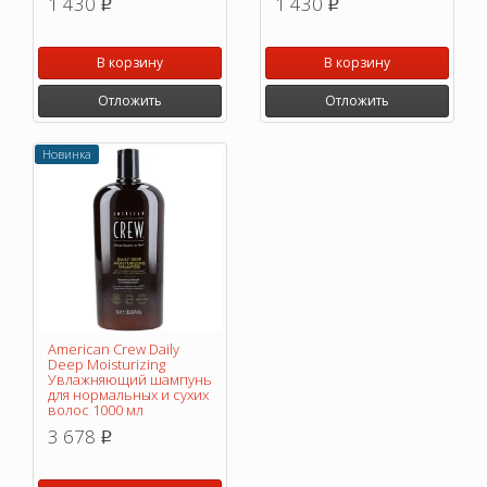
1 430
1 430
p
p
В корзину
В корзину
Отложить
Отложить
Новинка
American Crew Daily
Deep Moisturizing
Увлажняющий шампунь
для нормальных и сухих
волос 1000 мл
3 678
p