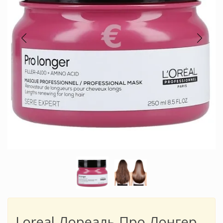
Loreal Лореаль Про Лонгер