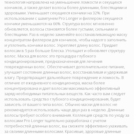
технология направлена на уменьшение ломкости и секущихся
кончиков, а также делает волосы более длинными, блестящими и
здоровыми. Уменьшает секущиеся кончики на 32%. При
использовании с шампунем Pro Longer и филлером секущиеся
кончики уменьшаются на 66%. Структура волос мгновенно
обновляется, волосы становятся более густыми, сильными и
блестящими. Раз в неделю заменяйте восстанавливающую маску
концентратом-филлером для кончиков, чтобы надолго заполнить
и уплотнить кончики волос. Укрепляет длину волос. Придает
волосам в 5 раз больше блеска. Утолщает и обновляет структуру
волос. Маска для волос это процедура глубокого
кондиционирования, предназначенная для лечения
поврежденных волос. Обеспечивает дополнительное питание,
улучшает состояние длинных волос, восстанавливая и удерживая
влагу. Предотвращает дальнейшее повреждение и ломкость. В
отличие от ежедневного кондиционера, маска более
концентрирована и дает волосам максимально эффективный
заряд необходимых питательных веществ. Как часто вам следует
использовать средство глубокого кондиционирования, будет
зависеть от вашего типа волос. Обычно маски для волос не
рекомендуется использовать чаще двух раз в неделю. Длинные
волосы требуют особого внимания. Коллекция средств по уходу за
волосами Pro Longer тщательно разработана с учетом
потребностей длинных волос, вы сможете эффективно ухаживать
за своими длинными волосами. Красивые, здоровые длинные