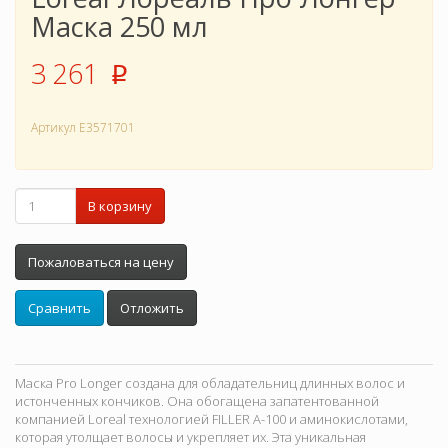
Маска 250 мл
3 261
p
Артикул
E3571701
В корзину
Пожаловаться на цену
Сравнить
Отложить
Маска Pro Longer создана для обладательниц длинных волос и
истонченных кончиков. Она обогащена запатентованной
компанией Loreal технологией FILLER A-100 и аминокислотами,
которая утолщает волосы и укрепляет их. Эта уникальная