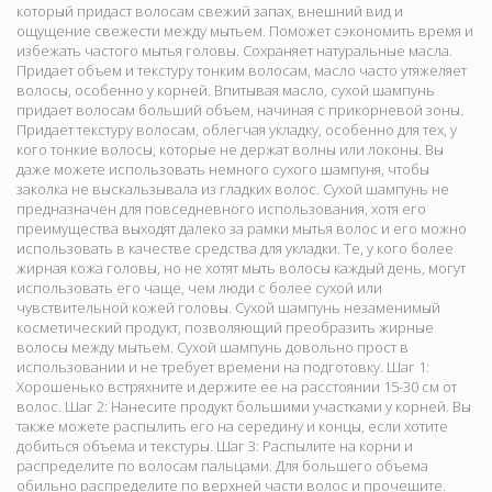
который придаст волосам свежий запах, внешний вид и
ощущение свежести между мытьем. Поможет сэкономить время и
избежать частого мытья головы. Сохраняет натуральные масла.
Придает объем и текстуру тонким волосам, масло часто утяжеляет
волосы, особенно у корней. Впитывая масло, сухой шампунь
придает волосам больший объем, начиная с прикорневой зоны.
Придает текстуру волосам, облегчая укладку, особенно для тех, у
кого тонкие волосы, которые не держат волны или локоны. Вы
даже можете использовать немного сухого шампуня, чтобы
заколка не выскальзывала из гладких волос. Сухой шампунь не
предназначен для повседневного использования, хотя его
преимущества выходят далеко за рамки мытья волос и его можно
использовать в качестве средства для укладки. Те, у кого более
жирная кожа головы, но не хотят мыть волосы каждый день, могут
использовать его чаще, чем люди с более сухой или
чувствительной кожей головы. Сухой шампунь незаменимый
косметический продукт, позволяющий преобразить жирные
волосы между мытьем. Сухой шампунь довольно прост в
использовании и не требует времени на подготовку. Шаг 1:
Хорошенько встряхните и держите ее на расстоянии 15-30 см от
волос. Шаг 2: Нанесите продукт большими участками у корней. Вы
также можете распылить его на середину и концы, если хотите
добиться объема и текстуры. Шаг 3: Распылите на корни и
распределите по волосам пальцами. Для большего объема
обильно распределите по верхней части волос и прочешите.