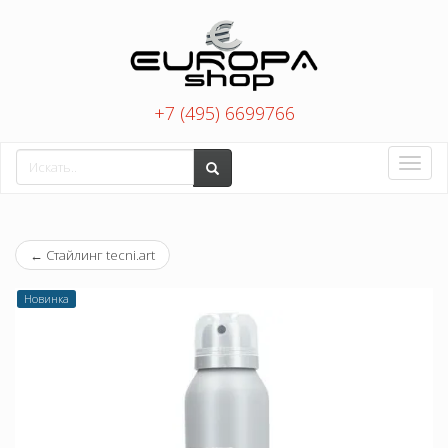
+7 (495) 6699766
Toggle
naviga
←
Стайлинг tecni.art
Новинка