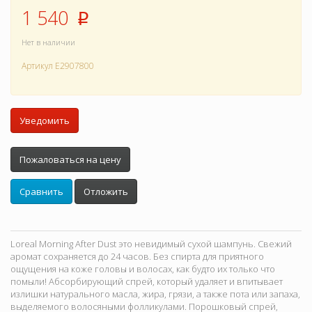
1 540
p
Нет в наличии
Артикул
E2907800
Уведомить
Пожаловаться на цену
Сравнить
Отложить
Loreal Morning After Dust это невидимый сухой шампунь. Свежий
аромат сохраняется до 24 часов. Без спирта для приятного
ощущения на коже головы и волосах, как будто их только что
помыли! Абсорбирующий спрей, который удаляет и впитывает
излишки натурального масла, жира, грязи, а также пота или запаха,
выделяемого волосяными фолликулами. Порошковый спрей,