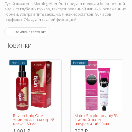
Сухой шампунь Morning After Dust придает волосам безупречный
вид. Для глубоких пучков, текстурированной длины и освеженных
корней. Ультра впитывающий. Никаких остатков. 96 часов
парфюма. Обладает слабой фиксацией.
←
Стайлинг tecni.art
Новинки
Новинка
Новинка
Revlon Uniq One
Matrix Socolor beauty 5N
Универсальная спрей-
светлый шатен
маска 150 мл
натуральный 90 мл
1 801
797
p
p