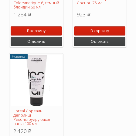
Colorsmetique 6, темный
Лосьон 75 мл
блондин 60 мл
1 284
923
p
p
В корзину
В корзину
Отложить
Отложить
Новинка
Loreal Лореаль
Деполиш
Реконструирующая
паста 100 мл
2 420
p