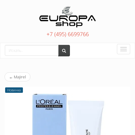
+7 (495) 6699766
Toggle
naviga
←
Majirel
Новинка