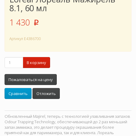
8.1, 60 мл
1 430
p
Артикул
E4386700
В корзину
Пожаловаться на цену
Сравнить
Отложить
Обновленный Majirel, теперь с технологией улавливания запахов
Odour Trapping Technology, обеспечивающей до 2 раз меньший
запах аммиака, это делает процедуру окрашивания более
приятной как для парикмахера, так и для клиента. Лореаль