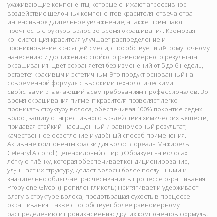
ухаживающие компоненты, которые снижают агрессивное
воздействие щелочных компонентов красителя, отвечают за
интенсивное длительное увлажнение, а также повышают
прочность структуры волос во время окрашивания. Кремовая
консистенция красителя улучшает распределение и
проникновение красящей смеси, способствует и лёгкому точному
нанесению и достижению стойкого равномерного результата
окрашивания. Цвет сохраняется без изменений от 5 до 6 недель,
остается красивым и эстетичным. Это продукт основанный на
современной формуле с высокими технологическими
свойствами отвечающий всем требованиям профессионалов. Во
время окрашивания пигмент красителя позволяет легко
проникать структуру волоса, обеспечивая 100% покрытие седых
волос, защиту от агрессивного воздействия химических веществ,
придавая стойкий, насыщенный и равномерный результат,
качественное осветление и удобный способ применения.
Активные компоненты краски для волос Лореаль Мажирель:
Cetearyl Alcohol (Цетеариловый спирт) Образует на волосах
лёгкую плёнку, которая обеспечивает кондиционирование,
улучшает их структуру, делает волосы более послушными и
значительно облегчает расчёсывание в процессе окрашивания.
Propylene Glycol (Пропиленгликоль) Притягивает и удерживает
влагу в структуре волоса, предотвращая сухость в процессе
окрашивания. Также способствует более равномерному
распределению и проникновению других компонентов формулы.