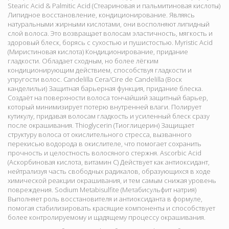
Stearic Acid & Palmitic Acid (Стеариновая и пальмитиновая кислоты)
Липидное восстановление, кондиционирование. Являясь
натуральными жирными кислотами, они восполняют липидный
слой волоса. Это возвращает волосам эластичность, мягкость и
здоровый блеск, борясь с сухостью и пушистостью. Myristic Acid
(Миристиновая кислота) Кондиционирование, придание
гладкости. Обладает сходным, но более лёгким
кондиционирующим действием, способствуя гладкости и
упругости волос. Candelilla Cera/Cire de Candelilla (Воск
канделильи) Защитная барьерная функция, придание блеска.
Создаёт на поверхности волоса тончайший защитный барьер,
который минимизирует потерю внутренней влаги. Полирует
кутикулу, придавая волосам гладкость и усиленный блеск сразу
после окрашивания. Thioglycerin (Тиоглицерин) Защищает
структуру волоса от окислительного стресса, вызванного
перекисью водорода в окислителе, что помогает сохранить
прочность и целостность волосяного стержня. Ascorbic Acid
(Аскорбиновая кислота, витамин C) Действует как антиоксидант,
нейтрализуя часть свободных радикалов, образующихся в ходе
химической реакции окрашивания, и тем самым снижая уровень
повреждения. Sodium Metabisulfite (Метабисульфит натрия)
Выполняет роль восстановителя и антиоксиданта в формуле,
помогая стабилизировать красящие компоненты и способствует
более контролируемому и щадящему процессу окрашивания.