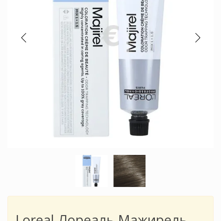
Loreal Лореаль Мажирель