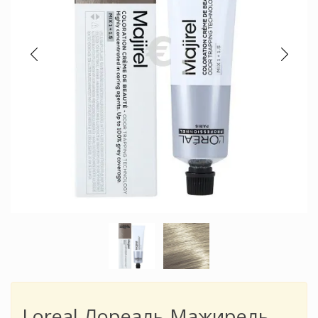
Loreal Лореаль Мажирель