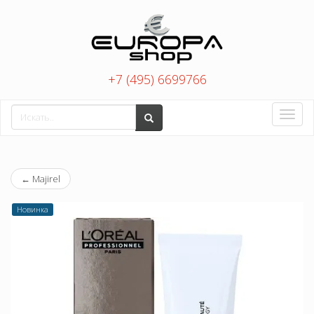
+7 (495) 6699766
Toggle
naviga
←
Majirel
Новинка