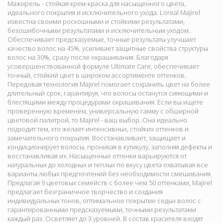
Мажирель - стойкая крем-краска для насыщенного цвета,
идеального покрытия и исключительного ухода. Loreal Majirel
известна своими роскошными и стойкими результатами,
безошибочными результатами и исключительным уходом.
Обеспечивает предсказуемые, точные результаты улучшает
качество волос на 45%, усиливает защитные свойства структуры
волос на 30%, сразу после окрашивания. Благодаря
усовершенствованной формуле Ultimate Care, обеспечивает
точный, стойкий цвет в широком ассортименте оттенков.
Передовая технология Majirel помогает сохранить цвет на более
длительный срок, гарантируя, что волосы останутся сияющими и
блестящими между процедурами окрашивания. Если вы ищете
проверенную временем, универсальную гамму с обширной
цветовой палитрой, то Majirel - ваш выбор. Она идеально
подходит тем, кто желает интенсивных, стойких оттенков и
замечательного покрытия. Восстанавливает, защищает и
кондиционирует волосы, проникая в кутикулу, заполняя дефекты и
восстанавливая их. Насыщенные оттенки варьируются от
натуральных до холодных и теплых по вкусу цвета охватывая все
варианты любых предпочтений без необходимости смешивания.
Предлагая 9 цветовых семейств с более чем 50 оттенками, Majirel
предлагает безграничное творчество и создания
индивидуальных тонов, оптимальное покрытие седых волос с
гарантированными предсказуемыми, точными результатами
каждый раз. Осветляет до 3 уровней. В состав красителя входят