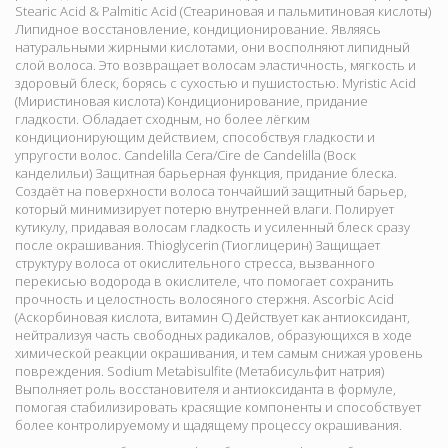
Stearic Acid & Palmitic Acid (Стеариновая и пальмитиновая кислоты)
Липидное восстановление, кондиционирование. Являясь
натуральными жирными кислотами, они восполняют липидный
слой волоса. Это возвращает волосам эластичность, мягкость и
здоровый блеск, борясь с сухостью и пушистостью. Myristic Acid
(Миристиновая кислота) Кондиционирование, придание
гладкости. Обладает сходным, но более лёгким
кондиционирующим действием, способствуя гладкости и
упругости волос. Candelilla Cera/Cire de Candelilla (Воск
канделильи) Защитная барьерная функция, придание блеска.
Создаёт на поверхности волоса тончайший защитный барьер,
который минимизирует потерю внутренней влаги. Полирует
кутикулу, придавая волосам гладкость и усиленный блеск сразу
после окрашивания. Thioglycerin (Тиоглицерин) Защищает
структуру волоса от окислительного стресса, вызванного
перекисью водорода в окислителе, что помогает сохранить
прочность и целостность волосяного стержня. Ascorbic Acid
(Аскорбиновая кислота, витамин C) Действует как антиоксидант,
нейтрализуя часть свободных радикалов, образующихся в ходе
химической реакции окрашивания, и тем самым снижая уровень
повреждения. Sodium Metabisulfite (Метабисульфит натрия)
Выполняет роль восстановителя и антиоксиданта в формуле,
помогая стабилизировать красящие компоненты и способствует
более контролируемому и щадящему процессу окрашивания.