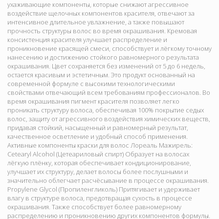
ухаживающие компоненты, которые снижают агрессивное
воздействие щелочных компонентов красителя, отвечают за
интенсивное длительное увлажнение, а также повышают
прочность структуры волос во время окрашивания. Кремовая
консистенция красителя улучшает распределение и
проникновение красящей смеси, способствует и лёгкому точному
нанесению и достижению стойкого равномерного результата
окрашивания. Цвет сохраняется без изменений от 5 до 6 недель,
остается красивым и эстетичным. Это продукт основанный на
современной формуле с высокими технологическими
свойствами отвечающий всем требованиям профессионалов. Во
время окрашивания пигмент красителя позволяет легко
проникать структуру волоса, обеспечивая 100% покрытие седых
волос, защиту от агрессивного воздействия химических веществ,
придавая стойкий, насыщенный и равномерный результат,
качественное осветление и удобный способ применения.
Активные компоненты краски для волос Лореаль Мажирель:
Cetearyl Alcohol (Цетеариловый спирт) Образует на волосах
лёгкую плёнку, которая обеспечивает кондиционирование,
улучшает их структуру, делает волосы более послушными и
значительно облегчает расчёсывание в процессе окрашивания.
Propylene Glycol (Пропиленгликоль) Притягивает и удерживает
влагу в структуре волоса, предотвращая сухость в процессе
окрашивания. Также способствует более равномерному
распределению и проникновению других компонентов формулы.