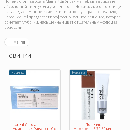
Почему стоит выбрать Majirel? Выбирая Majirel, вы выбираете
абсолютный цвет, уход и уверенность. Независимо от того, ищете
ли вы едва заметные изменения или полную трансформацию,
Loreal Majirel предлагает профессиональное решение, которое
сочетает глубокий, насыщенный цвет с тщательным уходом за
волосами.
←
Majirel
Новинки
Новинка
Новинка
Loreal Лореаль
Loreal Лореаль
Аминексил Эдванст 10 х
Мажирель 5.32,60 мл