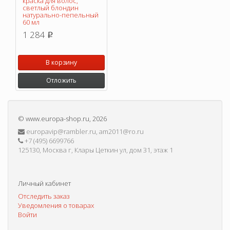
краска для волос,
светлый блондин
натурально-пепельный
60 мл
1 284
p
В корзину
Отложить
©
www.europa-shop.ru
, 2026
europavip@rambler.ru, am2011@ro.ru
+7 (495) 6699766
125130, Москва г, Клары Цеткин ул, дом 31, этаж 1
Личный кабинет
Отследить заказ
Уведомления о товарах
Войти