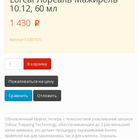
10.12, 60 мл
1 430
p
Артикул
E4387500
В корзину
Пожаловаться на цену
Сравнить
Отложить
Обновленный Majirel, теперь с технологией улавливания запахов
Odour Trapping Technology, обеспечивающей до 2 раз меньший
запах аммиака, это делает процедуру окрашивания более
приятной как для парикмахера, так и для клиента. Лореаль