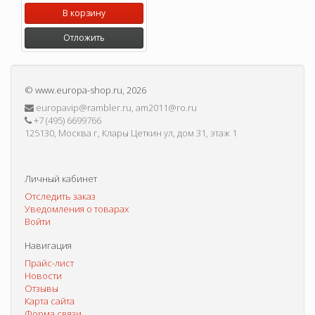
В корзину
Отложить
©
www.europa-shop.ru
, 2026
europavip@rambler.ru, am2011@ro.ru
+7 (495) 6699766
125130, Москва г, Клары Цеткин ул, дом 31, этаж 1
Личный кабинет
Отследить заказ
Уведомления о товарах
Войти
Навигация
Прайс-лист
Новости
Отзывы
Карта сайта
Форма связи