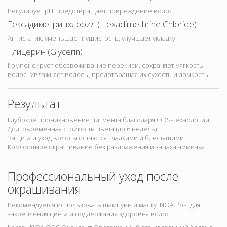
Регулирует pH, предотвращает повреждение волос.
Гексадиметринхлорид (Hexadimethrine Chloride)
Антистатик, уменьшает пушистость, улучшает укладку.
Глицерин (Glycerin)
Компенсирует обезвоживание перекиси, сохраняет мягкость
волос. Увлажняет волосы, предотвращая их сухость и ломкость.
Результат
Глубокое проникновение пигмента благодаря ODS-технологии.
Долговременная стойкость цвета (до 6 недель).
Защита и уход волосы остаются гладкими и блестящими.
Комфортное окрашивание без раздражения и запаха аммиака.
Профессиональный уход после
окрашивания
Рекомендуется использовать шампунь и маску INOA Post для
закрепления цвета и поддержания здоровья волос.