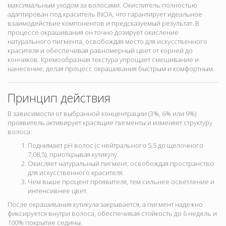
максимальным уходом за волосами. Окислитель полностью
адаптирован под краситель INOA, что гарантирует идеальное
взаимодействие компонентов и предсказуемый результат. В
процессе окрашивания он точно дозирует окисление
натурального пигмента, освобождая место для искусственного
красителя и обеспечивая равномерный цвет от корней до
кончиков. Кремообразная текстура упрощает смешивание и
нанесение, делая процесс окрашивания быстрым и комфортным.
Принцип действия
В зависимости от выбранной концентрации (3%, 6% или 9%)
проявитель активирует красящие пигменты и изменяет структуру
волоса:
Поднимает pH волос (с нейтрального 5,5 до щелочного
7,08,5), приоткрывая кутикулу.
Окисляет натуральный пигмент, освобождая пространство
для искусственного красителя.
Чем выше процент проявителя, тем сильнее осветление и
интенсивнее цвет.
После окрашивания кутикула закрывается, а пигмент надежно
фиксируется внутри волоса, обеспечивая стойкость до 6 недель и
100% покрытие седины.