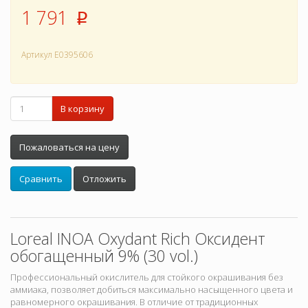
1 791
p
Артикул
E0395606
В корзину
Пожаловаться на цену
Сравнить
Отложить
Loreal INOA Oxydant Rich Оксидент
обогащенный 9% (30 vol.)
Профессиональный окислитель для стойкого окрашивания без
аммиака, позволяет добиться максимально насыщенного цвета и
равномерного окрашивания. В отличие от традиционных