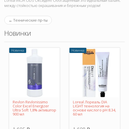
Loreal INOA ODS Оксидент Обогащенный это идеальный баланс
между стойкостью окрашивания и бережным уходом!
←
Технические пр-ты
Новинки
Новинка
Новинка
Revlon Revlonissimo
Loreal Лореаль DIA
Color Excel Energizer
LIGHT технология на
Ultra Soft 1,8% активатор
основе кислого pH 8.34,
900 мл
60 мл