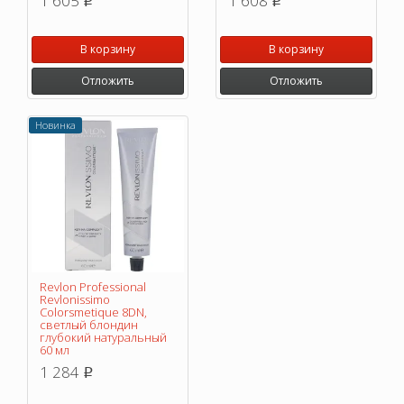
1 605
1 608
p
p
В корзину
В корзину
Отложить
Отложить
Новинка
Revlon Professional
Revlonissimo
Colorsmetique 8DN,
светлый блондин
глубокий натуральный
60 мл
1 284
p