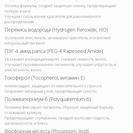
Основа формулы, создает защитную пленку, предотвращает
потерю влаги.
Улучшает скольжение красителя для равномерного
распределения.
Перекись водорода (Hydrogen Peroxide, HO)
Основной окислитель, активирует краситель и осветляет
натуральный пигмент.
ПЭГ-4 амид рапса (PEG-4 Rapeseed Amide)
Увлажняет и кондиционирует, снижает ломкость волос.
Улучшает проникновение пигментов, улучшает упругость и
эластичность волос.
Токоферол (Tocopherol, витамин E)
Антиоксидант, защищает от окислительного стресса.
Сохраняет липидный слой, предотвращая сухость.
Поликватерниум-6 (Polyquaternium-6)
Полимер фиксирует пигменты, образует защитный барьер,
сглаживает кутикулу
Предотвращает спутывание, придает волосам гладкость,
шелковистость и блеск.
Фосфорная кислота (Phosphoric Acid)