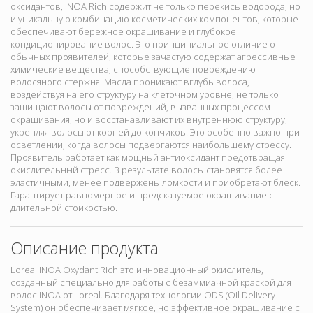
оксидантов, INOA Rich содержит не только перекись водорода, но
и уникальную комбинацию косметических компонентов, которые
обеспечивают бережное окрашивание и глубокое
кондиционирование волос. Это принципиальное отличие от
обычных проявителей, которые зачастую содержат агрессивные
химические вещества, способствующие повреждению
волосяного стержня. Масла проникают вглубь волоса,
воздействуя на его структуру на клеточном уровне, не только
защищают волосы от повреждений, вызванных процессом
окрашивания, но и восстанавливают их внутреннюю структуру,
укрепляя волосы от корней до кончиков. Это особенно важно при
осветлении, когда волосы подвергаются наибольшему стрессу.
Проявитель работает как мощный антиоксидант предотвращая
окислительный стресс. В результате волосы становятся более
эластичными, менее подвержены ломкости и приобретают блеск.
Гарантирует равномерное и предсказуемое окрашивание с
длительной стойкостью.
Описание продукта
Loreal INOA Oxydant Rich это инновационный окислитель,
созданный специально для работы с безаммиачной краской для
волос INOA от Loreal. Благодаря технологии ODS (Oil Delivery
System) он обеспечивает мягкое, но эффективное окрашивание с