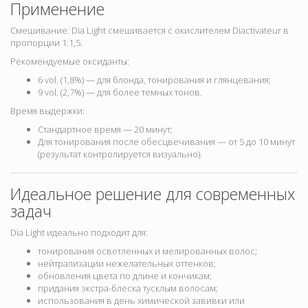
Применение
Смешивание: Dia Light смешивается с окислителем Diactivateur в
пропорции 1:1,5.
Рекомендуемые оксиданты:
6 vol. (1,8%) — для блонда, тонирования и глянцевания;
9 vol. (2,7%) — для более темных тонов.
Время выдержки:
Стандартное время —
20 минут;
Для тонирования после обесцвечивания —
от 5 до 10 минут
(результат контролируется визуально).
Идеальное решение для современных
задач
Dia Light идеально подходит для:
тонирования осветленных и мелированных волос;
нейтрализации нежелательных оттенков;
обновления цвета по длине и кончикам;
придания экстра-блеска тусклым волосам;
использования в день химической завивки или