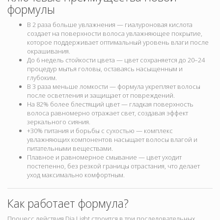
формулы
В 2 раза больше увлажнения — гиалуроновая кислота
создает на поверхности волоса увлажняющее покрытие,
которое поддерживает оптимальный уровень влаги после
окрашивания.
До 6 недель стойкости цвета — цвет сохраняется до 20–24
процедур мытья головы, оставаясь насыщенным и
глубоким.
В 3 раза меньше ломкости — формула укрепляет волосы
после осветления и защищает от повреждений.
На 82% более блестящий цвет — гладкая поверхность
волоса равномерно отражает свет, создавая эффект
зеркального сияния.
+30% питания и борьбы с сухостью — комплекс
увлажняющих компонентов насыщает волосы влагой и
питательными веществами.
Плавное и равномерное смывание — цвет уходит
постепенно, без резкой границы отрастания, что делает
уход максимально комфортным.
Как работает формула?
Процесс действия Dia Light строится в три последовательных