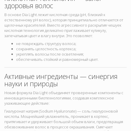
здоровья волос
В основе Dia Light лежит
кислотная среда (pH, близкий к
естественному pH волос), которая принципиально отличается от
щелочных красителей. Вместо агрессивного раскрытия чешуек
кислотная технология деликатно приглаживает кутикулу
,
запечатывая цвет и влагу внутри. Это позволяет:
не повреждать структуру волоса;
сохранять целостность кортекса;
укреплять волосы после осветления;
обеспечивать стойкий и равномерный цвет.
Активные ингредиенты — синергия
науки и природы
Новая формула Dia Light объединяет проверенные компоненты с
инновационными биотехнологиями, создавая комплексное
ухаживающее действие:
Гиалуронат натрия (Sodium Hyaluronate) — соль гиалуроновой
кислоты. Мощнейший увлажнитель, проникает в кортекс,
притягивает и удерживает большой объем влаги, предотвращая
обезвоживание волос в процессе окрашивания. Смягчает