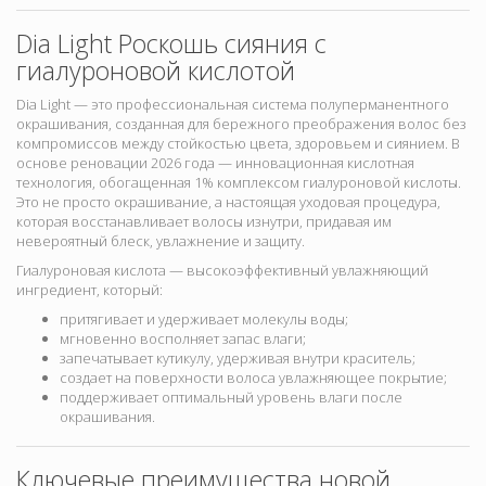
Dia Light Роскошь сияния с
гиалуроновой кислотой
Dia Light — это профессиональная система полуперманентного
окрашивания, созданная для бережного преображения волос без
компромиссов между стойкостью цвета, здоровьем и сиянием. В
основе реновации 2026 года — инновационная кислотная
технология
, обогащенная
1% комплексом гиалуроновой кислоты
.
Это не просто окрашивание, а настоящая уходовая процедура,
которая восстанавливает волосы изнутри, придавая им
невероятный блеск, увлажнение и защиту.
Гиалуроновая кислота — высокоэффективный увлажняющий
ингредиент, который:
притягивает и удерживает молекулы воды;
мгновенно восполняет запас влаги;
запечатывает кутикулу, удерживая внутри краситель;
создает на поверхности волоса увлажняющее покрытие;
поддерживает оптимальный уровень влаги после
окрашивания.
Ключевые преимущества новой