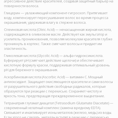
агрессивное действие красителей, создавая защитный барьер на
поверхности волоса.
Глицерин — увлажняющий компонент-гигроскоп. Притягивает
воду, компенсирует пересушивание волос во время процесса
окрашивания, удерживая влагу в стержне волоса.
Олеиновая кислота (Oleic Acid) — ненасыщенная жирная кислота,
содержащаяся в оливковом масле. Действует как эмульгатор и
усилитель проникновения, позволяя молекулам красителя глубже
проникнуть в кортекс. Также смягчает волосы и придает им
эластичность.
Гликолевая кислота (Glycolic Acid) — альфа-гидроксикислота.
Буферирует pH (смягчает действие щелочи) и обеспечивает
кислотную формулу краски, поддерживая оптимальный уровень
pH для бережного окрашивания.
Аскорбиновая кислота (Ascorbic Acid) — витамин C. Мощный
антиоксидант. Защищает окисляющиеся красители и сами волосы
от разрушительного действия свободных радикалов, которые
образуются при реакции с перекисью. Сохраняет чистоту и
яркость тона, предотвращая преждевременное выцветание.
Тетранатрия глутамат диацетат (Tetrasodium Glutamate Diacetate) —
современный хелатный комплекс (замена вредному EDTA).
Связывает и инактивирует ионы металлов (железо, медь) из воды.
Если этого не сделать, металлы вступят в реакцию с перекисью,