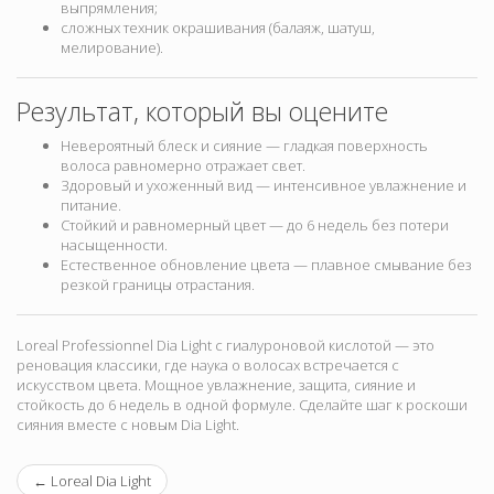
выпрямления;
сложных техник окрашивания (балаяж, шатуш,
мелирование).
Результат, который вы оцените
Невероятный блеск и сияние — гладкая поверхность
волоса равномерно отражает свет.
Здоровый и ухоженный вид — интенсивное увлажнение и
питание.
Стойкий и равномерный цвет — до 6 недель без потери
насыщенности.
Естественное обновление цвета — плавное смывание без
резкой границы отрастания.
Loreal Professionnel Dia Light с гиалуроновой кислотой — это
реновация классики, где наука о волосах встречается с
искусством цвета. Мощное увлажнение, защита, сияние и
стойкость до 6 недель в одной формуле. Сделайте шаг к роскоши
сияния вместе с новым Dia Light.
←
Loreal Dia Light