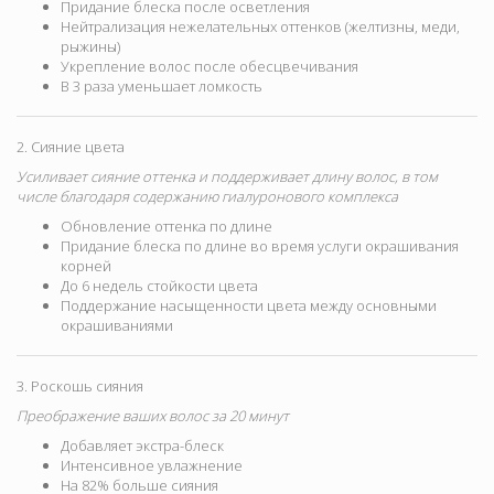
Придание блеска после осветления
Нейтрализация нежелательных оттенков (желтизны, меди,
рыжины)
Укрепление волос после обесцвечивания
В 3 раза уменьшает ломкость
2. Сияние цвета
Усиливает сияние оттенка и поддерживает длину волос, в том
числе благодаря содержанию гиалуронового комплекса
Обновление оттенка по длине
Придание блеска по длине во время услуги окрашивания
корней
До 6 недель стойкости цвета
Поддержание насыщенности цвета между основными
окрашиваниями
3. Роскошь сияния
Преображение ваших волос за 20 минут
Добавляет экстра-блеск
Интенсивное увлажнение
На 82% больше сияния