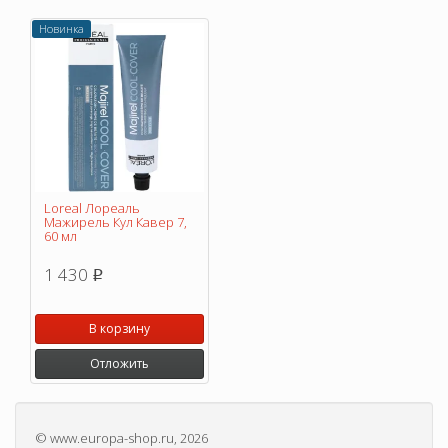
Новинка
Loreal Лореаль
Мажирель Кул Кавер 7,
60 мл
1 430
p
В корзину
Отложить
©
www.europa-shop.ru
, 2026