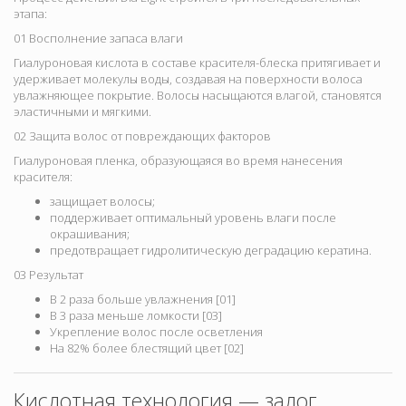
этапа:
01 Восполнение запаса влаги
Гиалуроновая кислота в составе красителя-блеска притягивает и
удерживает молекулы воды, создавая на поверхности волоса
увлажняющее покрытие. Волосы насыщаются влагой, становятся
эластичными и мягкими.
02 Защита волос от повреждающих факторов
Гиалуроновая пленка, образующаяся во время нанесения
красителя:
защищает волосы;
поддерживает оптимальный уровень влаги после
окрашивания;
предотвращает гидролитическую деградацию кератина.
03 Результат
В 2 раза больше увлажнения [01]
В 3 раза меньше ломкости [03]
Укрепление волос после осветления
На 82% более блестящий цвет [02]
Кислотная технология — залог