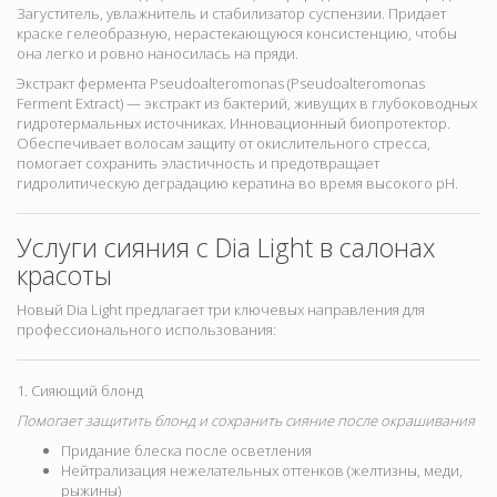
Загуститель, увлажнитель и стабилизатор суспензии. Придает
краске гелеобразную, нерастекающуюся консистенцию, чтобы
она легко и ровно наносилась на пряди.
Экстракт фермента Pseudoalteromonas (Pseudoalteromonas
Ferment Extract) — экстракт из бактерий, живущих в глубоководных
гидротермальных источниках. Инновационный биопротектор.
Обеспечивает волосам защиту от окислительного стресса,
помогает сохранить эластичность и предотвращает
гидролитическую деградацию кератина во время высокого pH.
Услуги сияния с Dia Light в салонах
красоты
Новый Dia Light предлагает три ключевых направления для
профессионального использования:
1. Сияющий блонд
Помогает защитить блонд и сохранить сияние после окрашивания
Придание блеска после осветления
Нейтрализация нежелательных оттенков (желтизны, меди,
рыжины)