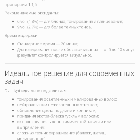
пропорции 1:1,5.
Рекомендуемые оксиданты:
6 vol. (1,8%) — для блонда, тонирования и глянцевания;
9 vol. (2,7%) — для более темных тонов.
Время выдержки:
Стандартное время —
20 минут;
Для тонирования после обесцвечивания —
от 5 до 10 минут
(результат контролируется визуально).
Идеальное решение для современных
задач
Dia Light идеально подходит для:
тонирования осветленных и мелированных волос;
нейтрализации нежелательных оттенков;
обновления цвета по длине и кончикам;
придания экстра-блеска тусклым волосам;
использования в день химической завивки или
выпрямления;
сложных техник окрашивания (балаяж, шатуш,
мелирование).