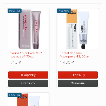
Новинка
Новинка
Young Color Excel 9.32
Loreal Лореаль
кремовый 70 мл
Мажирель 4.3, 60 мл
715
1 430
p
p
В корзину
В корзину
Отложить
Отложить
Новинка