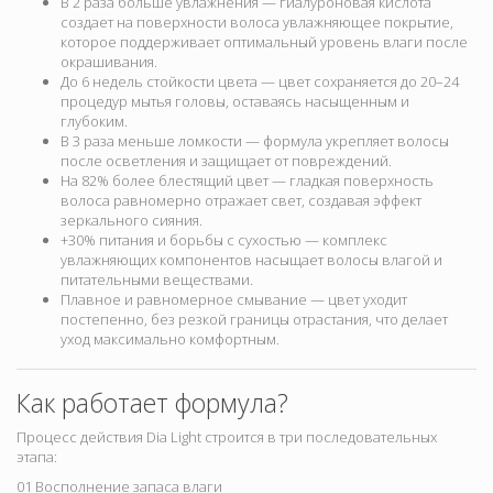
В 2 раза больше увлажнения — гиалуроновая кислота
создает на поверхности волоса увлажняющее покрытие,
которое поддерживает оптимальный уровень влаги после
окрашивания.
До 6 недель стойкости цвета — цвет сохраняется до 20–24
процедур мытья головы, оставаясь насыщенным и
глубоким.
В 3 раза меньше ломкости — формула укрепляет волосы
после осветления и защищает от повреждений.
На 82% более блестящий цвет — гладкая поверхность
волоса равномерно отражает свет, создавая эффект
зеркального сияния.
+30% питания и борьбы с сухостью — комплекс
увлажняющих компонентов насыщает волосы влагой и
питательными веществами.
Плавное и равномерное смывание — цвет уходит
постепенно, без резкой границы отрастания, что делает
уход максимально комфортным.
Как работает формула?
Процесс действия Dia Light строится в три последовательных
этапа:
01 Восполнение запаса влаги