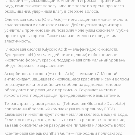
Глицерин — увлажняющий компонент-гигроскоп. Притягивает
воду, компенсирует пересушивание волос во время процесса
окрашивания, удерживая влагу в стержне волоса.
Олеиновая кислота (Oleic Acid) — ненасыщенная жирная кислота,
содержащаяся в оливковом масле. Действует как эмульгатор и
усилитель проникновения, позволяя молекулам красителя глубже
проникнуть в кортекс. Также смягчает волосы и придает им
эластичность.
Гликолевая кислота (Glycolic Acid) — альфа-гидроксикислота.
Буферирует pH (смягчает действие щелочи) и обеспечивает
кислотную формулу краски, поддерживая оптимальный уровень
pH для бережного окрашивания.
Аскорбиновая кислота (Ascorbic Acid) — витамин C. Мощный
антиоксидант. Защищает окисляющиеся красители и сами волосы
от разрушительного действия свободных радикалов, которые
образуются при реакции с перекисью. Сохраняет чистоту и
яркость тона, предотвращая преждевременное выцветание.
Тетранатрия глутамат диацетат (Tetrasodium Glutamate Diacetate) —
современный хелатный комплекс (замена вредному EDTA).
Связывает и инактивирует ионы металлов (железо, медь) из воды.
Если этого не сделать, металлы вступят в реакцию с перекисью,
вызвав окислительное разрушение пигмента и ломкость волос.
Ксантановая камедь (Xanthan Gum) — природный полисахарид.