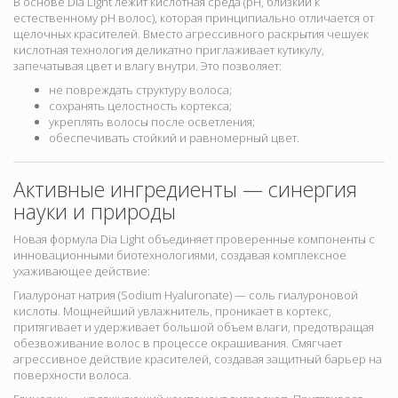
В основе Dia Light лежит
кислотная среда (pH, близкий к
естественному pH волос), которая принципиально отличается от
щелочных красителей. Вместо агрессивного раскрытия чешуек
кислотная технология деликатно приглаживает кутикулу
,
запечатывая цвет и влагу внутри. Это позволяет:
не повреждать структуру волоса;
сохранять целостность кортекса;
укреплять волосы после осветления;
обеспечивать стойкий и равномерный цвет.
Активные ингредиенты — синергия
науки и природы
Новая формула Dia Light объединяет проверенные компоненты с
инновационными биотехнологиями, создавая комплексное
ухаживающее действие:
Гиалуронат натрия (Sodium Hyaluronate) — соль гиалуроновой
кислоты. Мощнейший увлажнитель, проникает в кортекс,
притягивает и удерживает большой объем влаги, предотвращая
обезвоживание волос в процессе окрашивания. Смягчает
агрессивное действие красителей, создавая защитный барьер на
поверхности волоса.