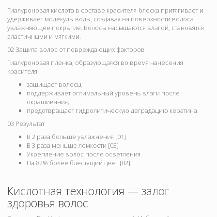
Гиалуроновая кислота в составе красителя-блеска притягивает и
удерживает молекулы воды, создавая на поверхности волоса
увлажняющее покрытие. Волосы насыщаются влагой, становятся
эластичными и мягкими.
02 Защита волос от повреждающих факторов
Гиалуроновая пленка, образующаяся во время нанесения
красителя:
защищает волосы;
поддерживает оптимальный уровень влаги после
окрашивания;
предотвращает гидролитическую деградацию кератина.
03 Результат
В 2 раза больше увлажнения [01]
В 3 раза меньше ломкости [03]
Укрепление волос после осветления
На 82% более блестящий цвет [02]
Кислотная технология — залог
здоровья волос