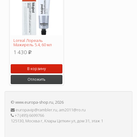
Loreal Лореаль
Мажирель 5.4, 60 мл
1 430
p
В корзину
Отложить
©
www.europa-shop.ru
, 2026
europavip@rambler.ru, am2011@ro.ru
+7 (495) 6699766
125130, Москва г, Клары Цеткин ул, дом 31, этаж 1