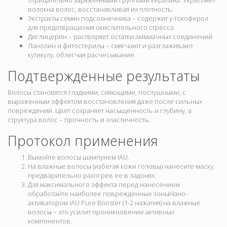
отрицательно заряженными группами кератина. Укрепляет
волокна волос, восстанавливая их плотность.
Экстракты семян подсолнечника – содержит γ-токоферол
для предотвращения окислительного стресса.
Диглицерин – растворяет остатки аммиачных соединений
Ланолин и фитостерилы – смягчают и разглаживают
кутикулу, облегчая расчесывание.
Подтвержденные результаты
Волосы становятся гладкими, сияющими, послушными, с
выраженным эффектом восстановления даже после сильных
повреждений. Цвет сохраняет насыщенность и глубину, а
структура волос – прочность и эластичность.
Протокол применения
Вымойте волосы шампунем IAU.
На влажные волосы (избегая кожи головы) нанесите маску,
предварительно разогрев ее в ладонях.
Для максимального эффекта перед нанесением
обработайте наиболее поврежденные зоныНано-
активатором IAU Pure Booster (1-2 нажатия) на влажные
волосы – это усилит проникновение активных
компонентов.