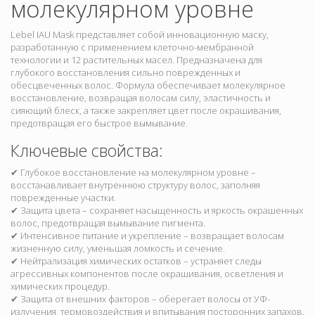
молекулярном уровне
Lebel IAU Mask представляет собой инновационную маску,
разработанную с применением клеточно-мембранной
технологии и 12 растительных масел. Предназначена для
глубокого восстановления сильно поврежденных и
обесцвеченных волос. Формула обеспечивает молекулярное
восстановление, возвращая волосам силу, эластичность и
сияющий блеск, а также закрепляет цвет после окрашивания,
предотвращая его быстрое вымывание.
Ключевые свойства:
✔ Глубокое восстановление на молекулярном уровне –
восстанавливает внутреннюю структуру волос, заполняя
поврежденные участки.
✔ Защита цвета – сохраняет насыщенность и яркость окрашенных
волос, предотвращая вымывание пигмента.
✔ Интенсивное питание и укрепление – возвращает волосам
жизненную силу, уменьшая ломкость и сечение.
✔ Нейтрализация химических остатков – устраняет следы
агрессивных компонентов после окрашивания, осветления и
химических процедур.
✔ Защита от внешних факторов – оберегает волосы от УФ-
излучения, термовоздействия и впитывания посторонних запахов.