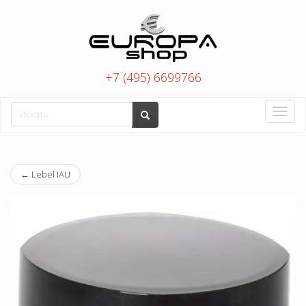
+7 (495) 6699766
Toggle
naviga
←
Lebel IAU