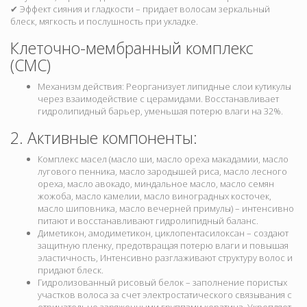
✔ Эффект сияния и гладкости – придает волосам зеркальный
блеск, мягкость и послушность при укладке.
Клеточно-мембранный комплекс
(СМС)
Механизм действия: Реорганизует липидные слои кутикулы
через взаимодействие с церамидами. Восстанавливает
гидролипидный барьер, уменьшая потерю влаги на 32%.
2. Активные компоненты:
Комплекс масел (масло ши, масло ореха макадамии, масло
лугового пенника, масло зародышей риса, масло лесного
ореха, масло авокадо, миндальное масло, масло семян
жожоба, масло камелии, масло виноградных косточек,
масло шиповника, масло вечерней примулы) – интенсивно
питают и восстанавливают гидролипидный баланс.
Диметикон, амодиметикон, циклопентасилоксан – создают
защитную пленку, предотвращая потерю влаги и повышая
эластичность, Интенсивно разглаживают структуру волос и
придают блеск.
Гидролизованный рисовый белок – заполнение пористых
участков волоса за счет электростатического связывания с