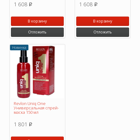
1 608
1 608
p
p
В корзину
В корзину
Отложить
Отложить
Новинка
Revlon Uniq One
Универсальная спрей-
маска 150 мл
1 801
p