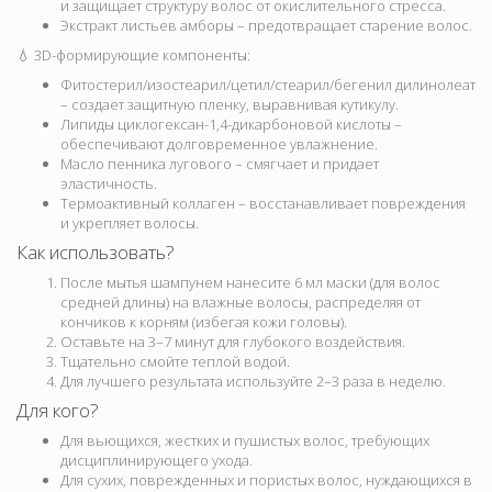
и защищает структуру волос от окислительного стресса.
Экстракт листьев амборы – предотвращает старение волос.
💧 3D-формирующие компоненты:
Фитостерил/изостеарил/цетил/стеарил/бегенил дилинолеат
– создает защитную пленку, выравнивая кутикулу.
Липиды циклогексан-1,4-дикарбоновой кислоты –
обеспечивают долговременное увлажнение.
Масло пенника лугового – смягчает и придает
эластичность.
Термоактивный коллаген – восстанавливает повреждения
и укрепляет волосы.
Как использовать?
После мытья шампунем нанесите 6 мл маски (для волос
средней длины) на влажные волосы, распределяя от
кончиков к корням (избегая кожи головы).
Оставьте на 3–7 минут для глубокого воздействия.
Тщательно смойте теплой водой.
Для лучшего результата используйте 2–3 раза в неделю.
Для кого?
Для вьющихся, жестких и пушистых волос, требующих
дисциплинирующего ухода.
Для сухих, поврежденных и пористых волос, нуждающихся в