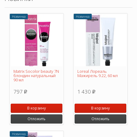
Новинка
Новинка
Matrix Socolor beauty 7N
Loreal Лореаль
блондин натуральный
Мажирель 9.22, 60 мл
90 мл
797
1 430
p
p
В корзину
В корзину
Отложить
Отложить
Новинка