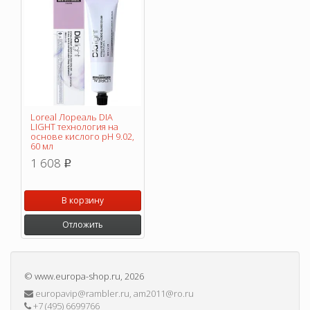
Loreal Лореаль DIA
LIGHT технология на
основе кислого pH 9.02,
60 мл
1 608
p
В корзину
Отложить
©
www.europa-shop.ru
, 2026
europavip@rambler.ru, am2011@ro.ru
+7 (495) 6699766