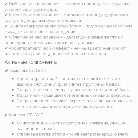
✔ Глубокое восстановление – заполняет поврежденные участки,
укрепляя структуру изнутри.
✔ Интенсивное увлажнение – фитомасло и липиды удерживают
влагу, предотвращая сухость и ломкость.
✔ Защита от агрессивного воздействия – подготавливает волосы
к укладке, снижая риск повреждений.
✔ Облегчение расчесывания – делает даже самые жесткие и
непослушные волосы мягкими и послушными.
✔ Ароматерапевтический эффект – нежный цветочный аромат
иланг-иланга дарит ощущение свежести и комфорта.
Активные компоненты:
🌿 Комплекс CELCERT:
Ацетилтетрапептид-3 – пептид, состоящий из четырех
аминокислот, стимулирует синтез структурных белков.
Экстракт цветков клевера – усиливает естественный блеск.
Каррагинан – защищает от негативных внешних факторов.
Экстракт листьев солодки – укрепляет и защищает волосы за
счет антиоксидантного и увлажняющего действия.
🧪 Комплекс STUDY C:
Олигопептид-74 – активирует синтез коллагена, улучшая
эластичность волос.
Стволовые клетки яблока – усиливает регенерацию клеток