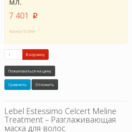
мл.
7 401
p
Артикул
5729еп
В корзину
Пожаловаться на цену
Сравнить
Отложить
Lebel Estessimo Celcert Meline
Treatment – Разглаживающая
маска для волос