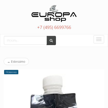
+7 (495) 6699766
Toggle
naviga
←
Estessimo
Новинка