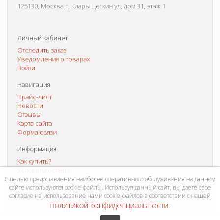
125130, Москва г, Клары Цеткин ул, дом 31, этаж 1
Личный кабинет
Отследить заказ
Уведомления о товарах
Войти
Навигация
Прайс-лист
Новости
Отзывы
Карта сайта
Форма связи
Информация
Как купить?
Условия доставки
Способы оплаты
С целью предоставления наиболее оперативного обслуживания на данном
сайте используются cookie-файлы. Используя данный сайт, вы даете свое
Система скидок
согласие на использование нами cookie-файлов в соответствии с нашей
Контакты
политикой конфиденциальности
.