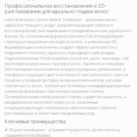
Профессиональное восстановление и 3D-
разглаживание для идеально гладких волос
Lebel Estessimo Celcert Meline Treatment – кремовая маска с
эффектом "тающего ухода", разработанная для глубокого
восстановления, разглаживания и придания волосам зеркального
блеска. Ее селективная формула Estessimo Celcert редактирует
структуру и продлевает молодость волос, а уникальные 3D-
формирующие компоненты создают эффект шелковистого,
податливого полотна, идеально подходящего для укладки.
Гидролизованные белки (кератин, коллаген, шелк, пшеница, соя)
укрепляют внутреннюю структуру волос. Пантенол и глицерин
обеспечивают интенсивное внутриструктурное увлажнение, а
токоферол защищает цвет и волокна от окислительного стресса.
Лецитин усиливает доставку активных компонентов, улучшая
эластичность волос. Катионные полимеры и модифицированные
силиконы формируют эластичную защитную пленку.
Поликватерниумы нейтрализуют статику и дарят послушность, а
амодиметикон заполняет пористость. Катионные
кондиционирующие компоненты обеспечивают глубокое
разглаживание и облегчают ежедневный уход.
Ключевые преимущества:
✔ 3D-разглаживание – устраняет пушистость, делает волосы
гладкими и блестящими.