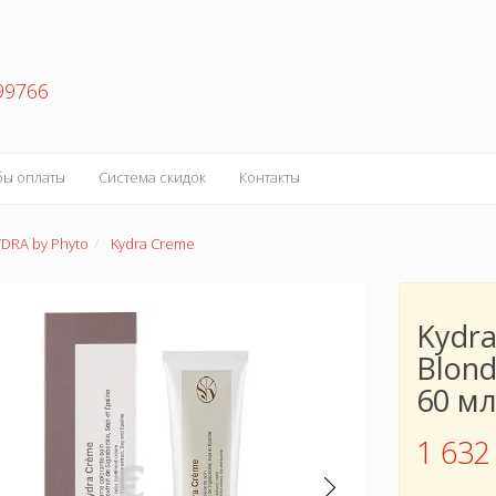
99766
бы оплаты
Система скидок
Контакты
YDRA by Phyto
Kydra Creme
Kydra
Blond
60 м
1 632