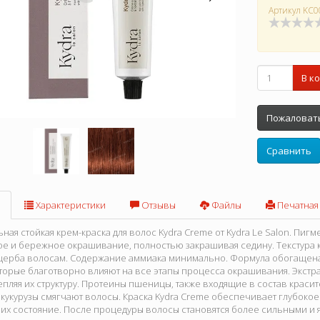
Артикул
KC0
В к
Пожаловать
Сравнить
Характеристики
Отзывы
Файлы
Печатная
ая стойкая крем-краска для волос Kydra Creme от Kydra Le Salon. Пиг
е и бережное окрашивание, полностью закрашивая седину. Текстура 
ущерба волосам. Содержание аммиака минимально. Формула обогащен
оторые благотворно влияют на все этапы процесса окрашивания. Экстр
епляя их структуру. Протеины пшеницы, также входящие в состав красит
 кукурузы смягчают волосы. Краска Kydra Creme обеспечивает глубок
 их состояние. После процедуры волосы становятся более сильными и яр