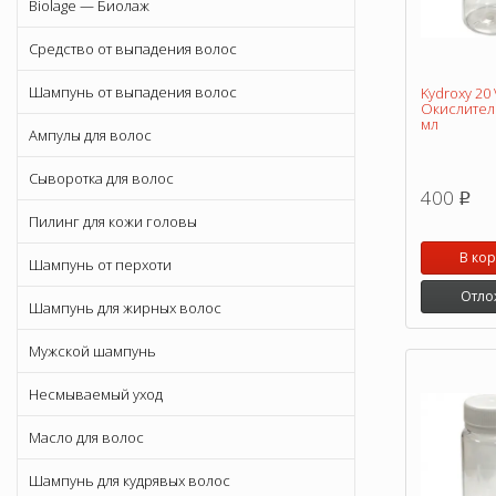
Biolage — Биолаж
Средство от выпадения волос
Шампунь от выпадения волос
Kydroxy 20
Окислител
мл
Ампулы для волос
Сыворотка для волос
400
p
Пилинг для кожи головы
В ко
Шампунь от перхоти
Отло
Шампунь для жирных волос
Мужской шампунь
Несмываемый уход
Масло для волос
Шампунь для кудрявых волос