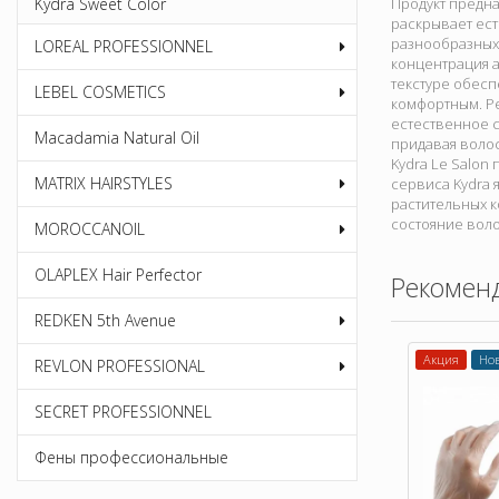
Kydra Sweet Color
Продукт предна
раскрывает ест
разнообразных
LOREAL PROFESSIONNEL
концентрация 
текстуре обес
LEBEL COSMETICS
комфортным. Р
естественное с
Macadamia Natural Oil
придавая волос
Kydra Le Salon
MATRIX HAIRSTYLES
сервиса Kydra 
растительных к
состояние воло
MOROCCANOIL
OLAPLEX Hair Perfector
Рекомен
REDKEN 5th Avenue
Акция
Но
REVLON PROFESSIONAL
SECRET PROFESSIONNEL
Фены профессиональные