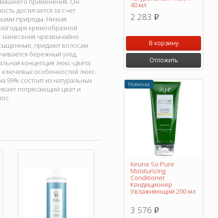
домашнего применения. Он
40 мл
ость достигается за счет
2 283
p
вами природы. Низкая
Благодаря кремообразной
сс нанесения чрезвычайно
В корзину
асыщенные, придают волосам
ечивается бережный уход,
Отложить
альная концепция люкс-цвета
из ключевых особенностей люкс-
на 99% состоит из натуральных
Новинка
чивает потрясающий цвет и
лос.
Keune So Pure
Moisturizing
Conditioner
Кондиционер
Увлажняющий 200 мл
3 576
p