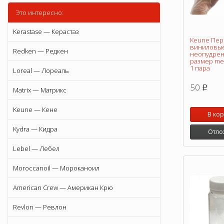
Это интересно:
Kerastase — Керастаз
Keune Пер
виниловы
Redken — Редкен
неопудре
размер med
1 пара
Loreal — Лореаль
50
p
Matrix — Матрикс
Keune — Кене
В ко
Kydra — Кидра
Отло
Lebel — Лебел
Moroccanoil — Мороканоил
American Crew — Американ Крю
Revlon — Ревлон