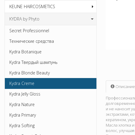
KEUNE HAIRCOSMETICS
KYDRA by Phyto
Secret Professionnel
Технические средства
Kydra Botanique
Kydra Твердый шампунь
Kydra Blonde Beauty
Kydra Creme
Описание
Kydra Jelly Gloss
Профессиональн
долговременно
Kydra Nature
и не наносит 
экстрактами, к
Kydra Primary
кератином, укр
Масла хлопка и
Kydra Softing
волос, улучшая