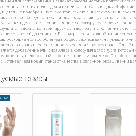
значен для использования в салонах красоты, но также подходит для 
ественные оттенки волос, делая их невероятно блестящими. Эффективн
, тщательно подобранных пигментов, сочетающихся с лучшими свойст
аммиака способствует оптимальному сохранению целостности волос. 
печивается идеальное проникновение в структуру волос, делая проце
езультаты надежны, конторилируемые и долговечны. Оттенки яркие, н
ияние от корней до кончиков. Благодаря превосходной защите обесп
ам роскошный блеск, облегчая процесс расчесывания и укладки. Уник
 помогает сохранить естественное качество и структуру волос. Одной 
является добавление эликсира Алеса в краску для волос Kydra, который 
омпонентов, подобранный в соответствии с типом волос. Это обеспе
с, устанавливая новый стандарт качества в салонном окрашивании во
дуемые товары
винка