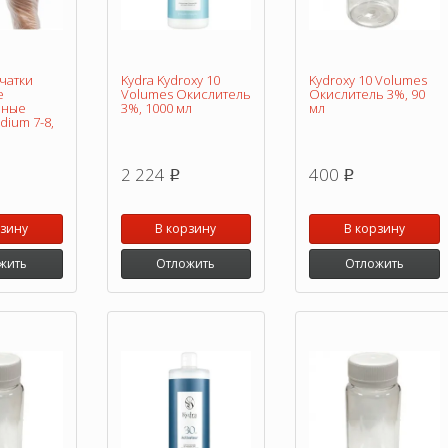
чатки
Kydra Kydroxy 10
Kydroxy 10 Volumes
е
Volumes Окислитель
Окислитель 3%, 90
нные
3%, 1000 мл
мл
ium 7-8,
2 224
400
p
p
рзину
В корзину
В корзину
жить
Отложить
Отложить