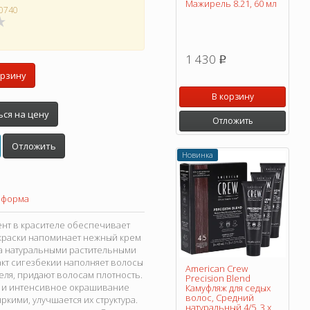
Мажирель 8.21, 60 мл
0740
1 430
p
орзину
В корзину
ся на цену
Отложить
Отложить
Новинка
 форма
мент в красителе обеспечивает
краски напоминает нежный крем
а натуральными растительными
акт сигезбекии наполняет волосы
American Crew
еля, придают волосам плотность.
Precision Blend
ое и интенсивное окрашивание
Камуфляж для седых
волос, Средний
кими, улучшается их структура.
натуральный 4/5, 3 х