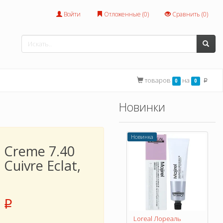
Войти
Отложенные (
0
)
Сравнить (
0
)
товаров
на
0
0
p
Новинки
Новинка
 Сreme 7.40
 Cuivre Eclat,
л
p
Loreal Лореаль