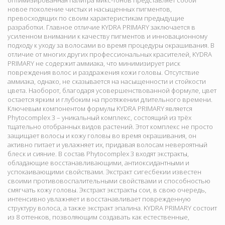
оптимизированная палитра микс-тонов представляет собой
новое поколение чистых и насыщенных пигментов,
превосходящих по своим характеристикам предыдущие
разработки. Главное отличие KYDRA PRIMARY заключается в
усиленном внимании к качеству пигментов и инновационному
подходу к уходу за волосами во время процедуры окрашивания. В
отличие от многих других профессиональных красителей, KYDRA
PRIMARY не содержит аммиака, что минимизирует риск
повреждения волос и раздражения кожи головы. Отсутствие
аммиака, однако, не сказывается на насыщенности и стойкости
цвета. Наоборот, благодаря усовершенствованной формуле, цвет
остается ярким и глубоким на протяжении длительного времени.
Ключевым компонентом формулы KYDRA PRIMARY является
Phytocomplex 3 – уникальный комплекс, состоящий из трёх
тщательно отобранных видов растений. Этот комплекс не просто
защищает волосы и кожу головы во время окрашивания, он
активно питает и увлажняет их, придавая волосам невероятный
блеск и сияние. В состав Phytocomplex 3 входят экстракты,
обладающие восстанавливающими, антиоксидантными и
успокаивающими свойствами. Экстракт сигесбекии известен
своими противовоспалительными свойствами и способностью
смягчать кожу головы. Экстракт экстракты сои, в свою очередь,
интенсивно увлажняет и восстанавливает поврежденную
структуру волоса, а также экстракт эпалина. KYDRA PRIMARY состоит
из 8 оттенков, позволяющим создавать как естественные,