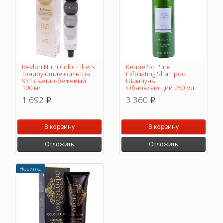
Revlon Nutri Color Filters
Keune So Pure
тонирующие фильтры
Exfoliating Shampoo
931 cветло-бежевый
Шампунь
100 мл
Обновляющий 250 мл
1 692
3 360
p
p
В корзину
В корзину
Отложить
Отложить
Новинка