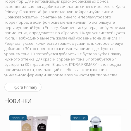
корректор. Для нейтрализации красно-оранжевых фонов
осветления: вам понадобится сочетание синего и зеленого Kydra
Primary. Оранжевый фон осветления: нейтрализуйте синим.
Оранжево-желтый: сочетанием синего и перламутрового
корректоров, а если фон осветления желтый то используйте
перламутровый Kydra Primary. Количество бустера, требуемое для
применения, определяется по «Правилу 11» для усилителей цвета
Kydra. Необходимо вычесть желаемый уровень тона из числа 11.
Результат укажет количество граммов усилителя, которое следует
добавить к 30 г основного красителя. Например, для Kydra с
уровнем тона 10 потребуется добавить 1 г бустера Kydra Primary
нужного оттенка. Для краски с уровнем тона 6 потребуется 5 г
бустера на 30 г красителя. В целом, KYDRA PRIMARY – это продукт
премиум-класса, сочетающий в себе высокое качество,
уникальную формулу и широкие возможности для творчества.
←
Kydra Primary
Новинки
Новинка
Новинка