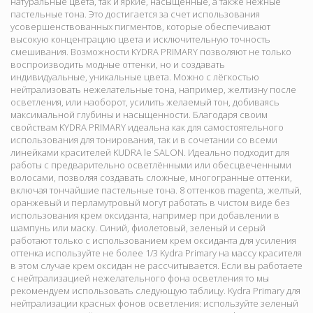
натуральные цвета, так и яркие, насыщенные, а также нежные
пастельные тона. Это достигается за счет использования
усовершенствованных пигментов, которые обеспечивают
высокую концентрацию цвета и исключительную точность
смешивания. Возможности KYDRA PRIMARY позволяют не только
воспроизводить модные оттенки, но и создавать
индивидуальные, уникальные цвета. Можно с лёгкостью
нейтрализовать нежелательные тона, например, желтизну после
осветления, или наоборот, усилить желаемый тон, добиваясь
максимальной глубины и насыщенности. Благодаря своим
свойствам KYDRA PRIMARY идеальна как для самостоятельного
использования для тонирования, так и в сочетании со всеми
линейками красителей KUDRA le SALON. Идеально подходит для
работы с предварительно осветлёнными или обесцвеченными
волосами, позволяя создавать сложные, многогранные оттенки,
включая тончайшие пастельные тона. 8 оттенков magenta, желтый,
оранжевый и перламутровый могут работать в чистом виде без
использования крем оксиданта, например при добавлении в
шампунь или маску. Синий, фиолетовый, зеленый и серый
работают только с использованием крем оксиданта для усиления
оттенка используйте не более 1/3 Kydra Primary на массу красителя
в этом случае крем оксидан не рассчитывается. Если вы работаете
с нейтрализацией нежелательного фона осветления то мы
рекомендуем использовать следующую таблицу. Kydra Primary для
нейтрализации красных фонов осветления: используйте зеленый