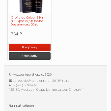
Orofluido Colour Elixir
8.31 краска для волос
без аммиака 50 мл
754
p
В корзину
Отложить
©
www.europa-shop.ru
, 2026
europavip@rambler.ru, am2011@ro.ru
+7 (495) 6699766
125130, Москва г, Клары Цеткин ул, дом 31, этаж 1
Личный кабинет