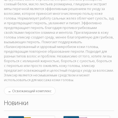
соевый белок, масло листьев розмарина, глицерин и экстракт
мяты перечной является эффективным решением по уходу за
волосами, которое приносит многочисленную пользу коже
головы. Нормализует работу сальных желез облегчает сухость, зуд
и предотвращает перхоть, увлажняет и питает. Эффективно
предотвращает перхоть благодаря противогрибковыми
свойствами пироктон оламина и ментола. При втирании в кожу
головы эликсир создает среду, менее благоприятную для грибков,
вызывающих перхоть. Помогает поддерживать
сбалансированный и здоровый микробиом кожи головы,
предотвращая повторное образование перхоти. Подходит для
разных типов волос и проблем. Независимо от того, хотите ли вы
бороться с излишней жирностью, бороться с сухостью, бороться
с перхотью или просто оживлять кожу головы, эликсир
предлагает освежающий и целостный подход к уходу за волосами.
Эликсир является несмываемым средством и может
использоваться для массажа кожи головы.
←
Освежающий комплекс
Новинки