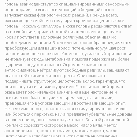
головы взаимодействует со специализированными сенсорными
рецепторами, создавая освежающий и бодрящий опыт и
запускает каскад физиологических реакций. Прежде всего,
охлаждающее свойство стимулирует кровообращение в коже
головы. Поскольку капилляры в коже головы расширяются в ответ
на воздействие, прилив богатой питательными веществами
крови поступает в волосяные фолликулы, обеспечивая их
необходимым питанием. Это усиление кровообращения, является
преобразующим для ваших волос, потенциально улучшая рост
волос и их общее состояние. Кроме того, усиленный приток крови
нейтрализует отходы метаболизма, помогая поддерживать более
здоровую среду кожи головы. Огромное количество
антиоксидантов, нейтрализуют свободные радикалы, защищая от
опасностей окислительного стресса. Они помогают
поддерживать структурную целостность волос, гарантируя, что
они останутся сильными и упругими. Его освежающий аромат
оказывает положительное влияние на ваше настроение и
психическое благополучие во время ухода за волосами,
превращая его в успокаивающий и восстанавливающий опыт.
Независимо от того, пытаетесь ли вы стимулировать рост волос
или бороться с перхотью, наука предлагает убедительные доводы
в пользу природного эликсира для волос. Богатый растительный
комплекс содержит: касторовое масло, масло мяты, ментол,
аргановое масло, пироктон оламин, масло амириса, масло
цитрусовых, масло бергамота, экстракт листьев розмарина,