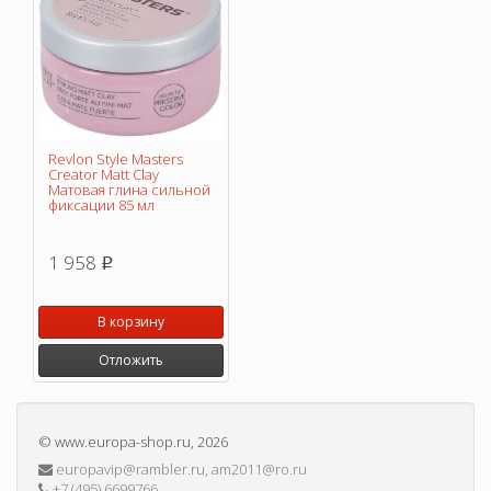
Revlon Style Masters
Creator Matt Clay
Матовая глина сильной
фиксации 85 мл
1 958
p
В корзину
Отложить
©
www.europa-shop.ru
, 2026
europavip@rambler.ru, am2011@ro.ru
+7 (495) 6699766