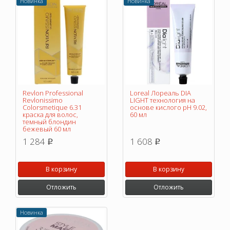
Новинка
Новинка
Revlon Professional
Loreal Лореаль DIA
Revlonissimo
LIGHT технология на
Colorsmetique 6.31
основе кислого pH 9.02,
краска для волос,
60 мл
темный блондин
бежевый 60 мл
1 284
1 608
p
p
В корзину
В корзину
Отложить
Отложить
Новинка