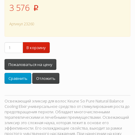
3 576
p
Артикул
23260
В корзину
Пожаловаться на цену
Сравнить
Отложить
Освежающий эликсир для волос Keune So Pure Natural Balance
Cooling Elixir универсальное средство от стимулирования роста до
предотвращения перхоти. Обладает многочисленными
терапевтическими и лечебными преимуществами. Освежающий
эликсир это сложная наука, которая лежит в основе его
эффективности. Его охлаждающие свойства, выходит за рамки
простого чувственного наслаждения. При нанесении на кожу