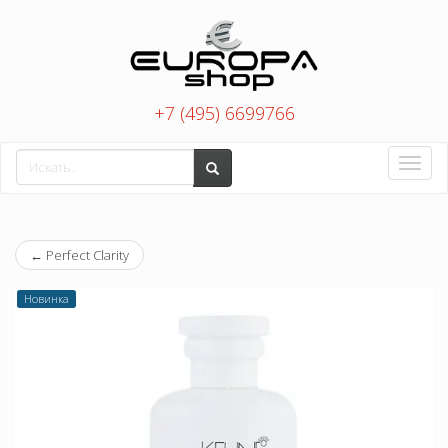
+7 (495) 6699766
Toggle
naviga
←
Perfect Clarity
Новинка