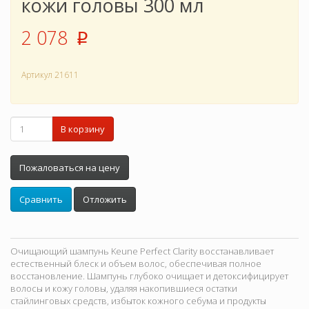
кожи головы 300 мл
2 078
p
Артикул
21611
В корзину
Пожаловаться на цену
Сравнить
Отложить
Очищающий шампунь Keune Perfect Clarity восстанавливает
естественный блеск и объем волос, обеспечивая полное
восстановление. Шампунь глубоко очищает и детоксифицирует
волосы и кожу головы, удаляя накопившиеся остатки
стайлинговых средств, избыток кожного себума и продукты