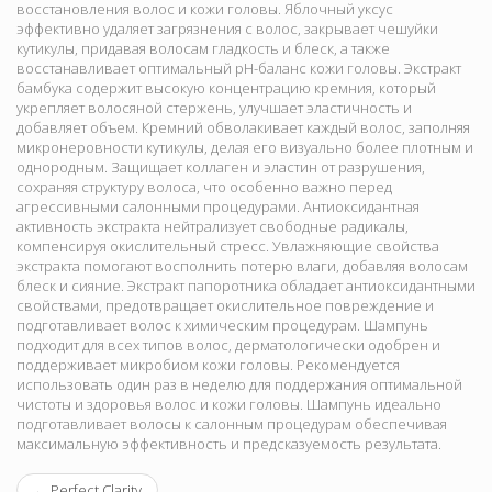
восстановления волос и кожи головы. Яблочный уксус
эффективно удаляет загрязнения с волос, закрывает чешуйки
кутикулы, придавая волосам гладкость и блеск, а также
восстанавливает оптимальный pH-баланс кожи головы. Экстракт
бамбука содержит высокую концентрацию кремния, который
укрепляет волосяной стержень, улучшает эластичность и
добавляет объем. Кремний обволакивает каждый волос, заполняя
микронеровности кутикулы, делая его визуально более плотным и
однородным. Защищает коллаген и эластин от разрушения,
сохраняя структуру волоса, что особенно важно перед
агрессивными салонными процедурами. Антиоксидантная
активность экстракта нейтрализует свободные радикалы,
компенсируя окислительный стресс. Увлажняющие свойства
экстракта помогают восполнить потерю влаги, добавляя волосам
блеск и сияние. Экстракт папоротника обладает антиоксидантными
свойствами, предотвращает окислительное повреждение и
подготавливает волос к химическим процедурам. Шампунь
подходит для всех типов волос, дерматологически одобрен и
поддерживает микробиом кожи головы. Рекомендуется
использовать один раз в неделю для поддержания оптимальной
чистоты и здоровья волос и кожи головы. Шампунь идеально
подготавливает волосы к салонным процедурам обеспечивая
максимальную эффективность и предсказуемость результата.
←
Perfect Clarity