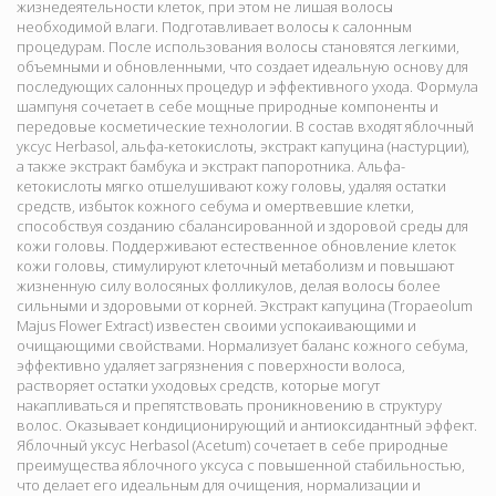
жизнедеятельности клеток, при этом не лишая волосы
необходимой влаги. Подготавливает волосы к салонным
процедурам. После использования волосы становятся легкими,
объемными и обновленными, что создает идеальную основу для
последующих салонных процедур и эффективного ухода. Формула
шампуня сочетает в себе мощные природные компоненты и
передовые косметические технологии. В состав входят яблочный
уксус Herbasol, альфа-кетокислоты, экстракт капуцина (настурции),
а также экстракт бамбука и экстракт папоротника. Альфа-
кетокислоты мягко отшелушивают кожу головы, удаляя остатки
средств, избыток кожного себума и омертвевшие клетки,
способствуя созданию сбалансированной и здоровой среды для
кожи головы. Поддерживают естественное обновление клеток
кожи головы, стимулируют клеточный метаболизм и повышают
жизненную силу волосяных фолликулов, делая волосы более
сильными и здоровыми от корней. Экстракт капуцина (Tropaeolum
Majus Flower Extract) известен своими успокаивающими и
очищающими свойствами. Нормализует баланс кожного себума,
эффективно удаляет загрязнения с поверхности волоса,
растворяет остатки уходовых средств, которые могут
накапливаться и препятствовать проникновению в структуру
волос. Оказывает кондиционирующий и антиоксидантный эффект.
Яблочный уксус Herbasol (Acetum) сочетает в себе природные
преимущества яблочного уксуса с повышенной стабильностью,
что делает его идеальным для очищения, нормализации и