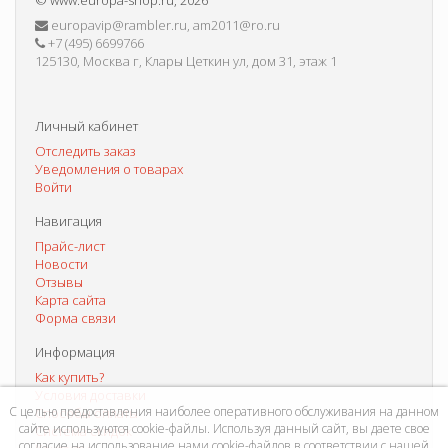
©
www.europa-shop.ru
, 2026
europavip@rambler.ru, am2011@ro.ru
+7 (495) 6699766
125130, Москва г, Клары Цеткин ул, дом 31, этаж 1
Личный кабинет
Отследить заказ
Уведомления о товарах
Войти
Навигация
Прайс-лист
Новости
Отзывы
Карта сайта
Форма связи
Информация
Как купить?
Условия доставки
С целью предоставления наиболее оперативного обслуживания на данном
Способы оплаты
сайте используются cookie-файлы. Используя данный сайт, вы даете свое
Система скидок
согласие на использование нами cookie-файлов в соответствии с нашей