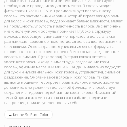
дополнительным источником витаминов А и Е. А также служит
необходимым проводником для пигментов. В состав входит
фитокератин. ФИТОКЕРАТИН ревитализирует волосы и кожу
головы. Это растительный кератин, который играет важную роль
для волос и кожи головы, поддерживает баланс влажности, влияет
на послушность, упругость и эластичность волоса. За счет очень
низкомолекулярной формулы проникает глубоко в структуру
волоса, способствует уменьшению пористости волос, а также
разглаживает волосяное полотно, делая волосы шелковистыми и
блестящими. Основа красителя уникальная мягкая формула на
основе экстракта кокосового ореха. В его состав входят жирные
кислоты и витамин Е (токоферол). Экстракт кокоса питает и
увлажняет волосы и кожу, снимает зуд и раздражение кожи
головы, эфирные масла ЖАСМИНА и САНДАЛА идеально подходят
для сухой и чувствительной кожи головы, устраняют зуд, снимают
раздражение. Омолаживают волосы и кожу головы, так как
являются мощными геропротекторами. Эфирное масло жасмина
дополнительно увлажняет волосяной фолликул и способствует
сохранению гидролипидной мантии кожи головы. Изысканный
теплый аромат жасмина и сандала расслабляет, поднимает
настроение, придает уверенность в себе!
←
Keune So Pure Color