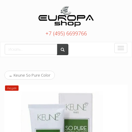
+7 (495) 6699766
Toggle
naviga
←
Keune So Pure Color
Акция