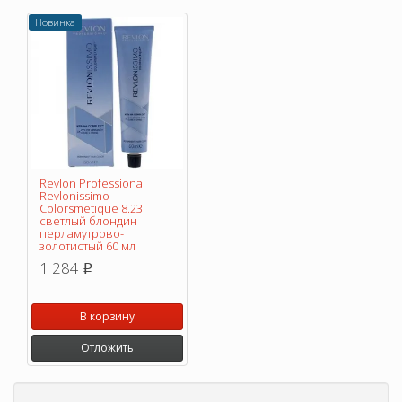
Новинка
Revlon Professional
Revlonissimo
Colorsmetique 8.23
светлый блондин
перламутрово-
золотистый 60 мл
1 284
p
В корзину
Отложить