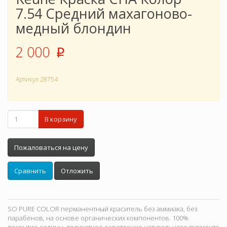
7.54 Средний махагоново-
медный блондин
2 000
p
Артикул
28754
В корзину
Пожаловаться на цену
Сравнить
Отложить
SO PURE COLOR перманентный краситель без аммиака, без
парабенов, на основе органических компонентов. 100%