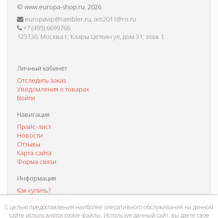
©
www.europa-shop.ru
, 2026
europavip@rambler.ru, am2011@ro.ru
+7 (495) 6699766
125130, Москва г, Клары Цеткин ул, дом 31, этаж 1
Личный кабинет
Отследить заказ
Уведомления о товарах
Войти
Навигация
Прайс-лист
Новости
Отзывы
Карта сайта
Форма связи
Информация
Как купить?
Условия доставки
С целью предоставления наиболее оперативного обслуживания на данном
Способы оплаты
сайте используются cookie-файлы. Используя данный сайт, вы даете свое
Система скидок