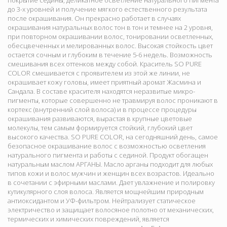
покрытие седины, деликатное осветление натурального пигмента
до 3-х уровней и получение мягкого естественного результата
после окрашивания. Он прекрасно работает в случаях
окрашивания натуральных волос тон в тон и темнее на 2 уровня,
при повторном окрашивании волос, тонировании осветленных,
обесцвеченных и мелированных волос. Высокая стойкость цвет
остается сочным и глубоким в течение 5-6 недель. Возможность
смешивания всех оттенков между собой. Краситель SO PURE
COLOR смешивается с проявителем из этой же линии, не
окрашивает кожу головы, имеет приятный аромат Жасмина и
Сандала. В составе красителя находятся неразвитые микро-
пигменты, которые совершенно не травмируя волос проникают в
кортекс (внутренний слой волоса) и в процессе процедуры
окрашивания развиваются, вырастая в крупные цветовые
молекулы, тем самым формируется стойкий, глубокий цвет
высокого качества. SO PURE COLOR, на сегодняшний день, самое
безопасное окрашивание волос с возможностью осветления
натурального пигмента и работы с сединой. Продукт обогащен
натуральным маслом АРГАНЫ. Масло арганы подходит для любых
типов кожи и волос мужчин и женщин всех возрастов. Идеально
в сочетании с эфирными маслами. Дает увлажнение и полировку
кутикулярного слоя волоса. Является мощнейшим природным
антиоксидантом и УФ-фильтром. Нейтрализует статическое
электричество и защищает волосяное полотно от механических,
термических и химических повреждений, является