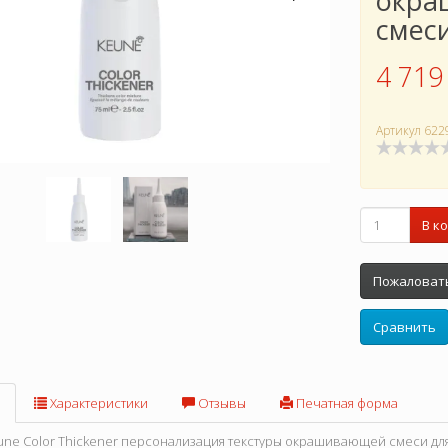
окра
смес
4 719
Артикул
622
В к
Пожаловать
Сравнить
Характеристики
Отзывы
Печатная форма
une Color Thickener персонализация текстуры окрашивающей смеси дл