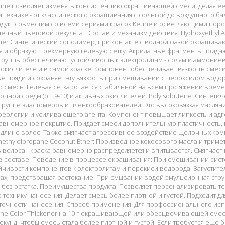
une позволяет изменять консистенцию окрашивающей смеси, делая её 
 технике - от классического окрашивания с фольгой до воздушного ба
дукт совместим со всеми сериями красок Keune и осветляющими поро
ечный цветовой результат. Состав и механизм действия: Hydroxyethyl Ac
ymer Синтетический сополимер, при контакте с водной фазой окраши
 и образуют трехмерную гелевую сетку. Акрилатные фрагменты придаю
группы обеспечивают устойчивость к электролитам - солям и аммоние
 окислителе и в самой краске. Компонент обеспечивает вязкость смес
е пряди и сохраняет эту вязкость при смешивании с пероксидом водо
смесь. Гелевая сетка остается стабильной на всем протяжении време
чной среды (pH 9-10) и активных окислителей. Polyisobutene: Синтет
группе эластомеров и пленкообразователей. Это высоковязкая масляни
еологии и усиливающего агента. Компонент повышает липкость и адге
авномерное покрытие. Придает смеси дополнительную пластичность, 
 длине волос. Также смягчает агрессивное воздействие щелочных ко
imethylolpropane Coconut Ether: Производное кокосового масла и трим
волоса - краска равномерно распределяется и впитывается. Смягчает 
в составе. Поведение в процессе окрашивания: При смешивании систе
ойчивости компонентов к электролитам и перекиси водорода. Загуст
ах, предотвращая растекание. При смывании водой эмульсионная струк
я без остатка. Преимущества продукта: Позволяет персонализировать
 технику нанесения. Делает смесь более плотной и густой. Подходит д
точности нанесения. Способ применения: Для профессионального исп
eune Color Thickener на 10 г окрашивающей или обесцвечивающей сме
екунд, чтобы смесь стала более плотной и густой. Если требуется еще б