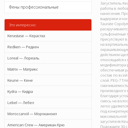
Загуститель Ke
Фены профессиональные
работы в любой
нанесения. Про
выдержки и кон
Taurate Copol
Это интересно:
раскручиваются
сульфонатные 
Kerastase — Керастаз
присутствуют в
на вертикальны
Redken — Редкен
окрашивающую 
действием щело
Loreal — Лореаль
относящийся к 
модификатора р
Matrix — Матрикс
обеспечивая р
состав по всей
Keune — Кене
слой. PEG-7 Tr
смачиваемость 
производного 
Kydra — Кидра
благодаря уст
смесь на волос
Lebel — Лебел
легко удаляетс
под конкретную
Moroccanoil — Мороканоил
максимальной 
загустителя K
American Crew — Американ Крю
Подождите 30 с