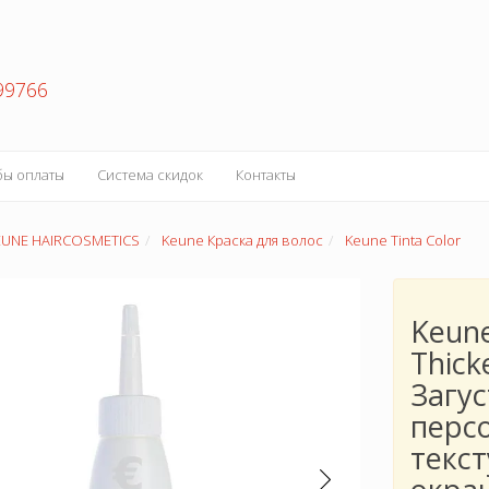
99766
бы оплаты
Система скидок
Контакты
EUNE HAIRCOSMETICS
Keune Краска для волос
Keune Tinta Color
Keune
Thick
Загу
перс
текс