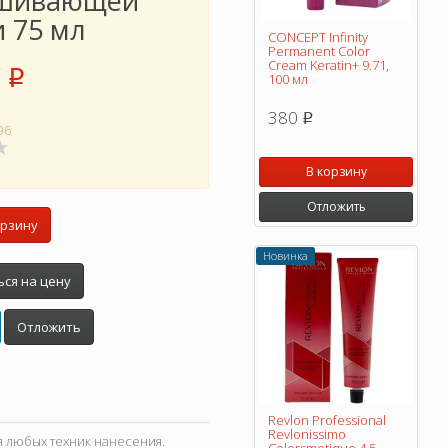
шивающей
и 75 мл
CONCEPT Infinity
Permanent Color
Cream Keratin+ 9.71,
p
100 мл
380
p
96
В корзину
Отложить
орзину
Новинка
ся на цену
Отложить
Revlon Professional
Revlonissimo
я любых техник нанесения.