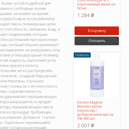
Colorsmetique 4.5,
более густой и удобной для
коричневый махагон
60 мл
лаяжа и свободных техник
шками, не влияет на время
1 284
p
rylate/Sodium Acryloyldimethyl
вающей смеси полимерные цепи
т способность связывать воду, а
В корзину
вым соединениям, которые
и без растекания при нанесении
Отложить
рода, который обычно разжижает
ни выдержки, не разрушаясь под
ический углеводородный полимер,
Новинка
стая жидкость, выполняет роль
зию краски к волосу,
позволяя легко распределять
мпонентов, создавая барьерный
етилолпропана. Улучшает
кожу головы за счет кокосового
ма сохраняет вязкость
ители удерживают окрашивающую
тура разрушается, и продукт
Revlon Magnet
Blondes Крем-
 текстуру окрашивающей смеси
пероксид с
ля всех процедур, требующих
добавлением масла
ользования. Добавьте 1 каплю
3% 900 мл
си. Тщательно перемешайте.
2 007
p
олее густая консистенция,