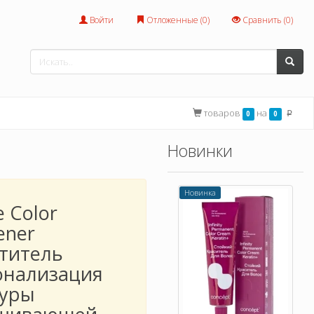
Войти
Отложенные (
0
)
Сравнить (
0
)
товаров
на
0
0
p
Новинки
Новинка
 Color
ener
ститель
онализация
туры