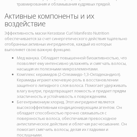
травмирования и обламывания кудрявых прядей.
Активные компоненты и их
воздействие
Эффективность маски Kerastase Curl Manifesto Nutrition
обеспечивается за счет синергетического действия тщательно
отобранных активных ингредиентов, каждый из которых
выполняет свою важную функцию.
Мед манука. Обладает повышенной биоактивностью, что
позволяет ему интенсивно увлажнять и смягчать волосы,
насыщая их полезными микроэлементами.
Комплекс керамидов (2-Олеамидо-1,3-Октадекандиол).
Керамиды играют ключевую роль в восстановлении
защитного липидного слоя волоса. Помогает удерживать
влагу внутри, предотвращает ломкость и придает прядям
эластичность и устойчивость к повреждениям.
Бегентримониум хлорид. Этот ингредиент является
высокоэффективным кондиционирующим агентом. Он
обладает способностью прочно связываться с
поверхностью волоса, обеспечивая превосходное
антистатическое действие и облегчая расчесывание. Он
помогает смягчить волосы, делая их гладкими и
послушными.