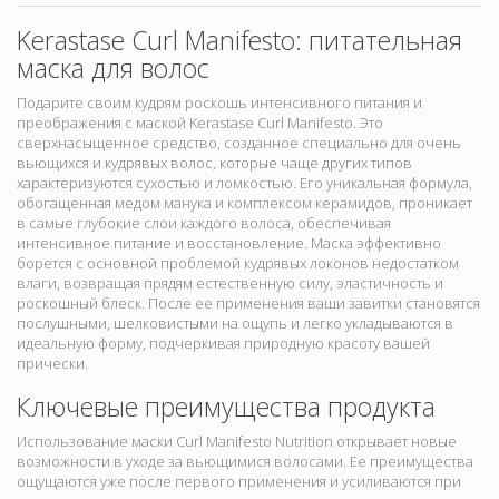
Kerastase Curl Manifesto: питательная
маска для волос
Подарите своим кудрям роскошь интенсивного питания и
преображения с маской Kerastase Curl Manifesto. Это
сверхнасыщенное средство, созданное специально для очень
вьющихся и кудрявых волос, которые чаще других типов
характеризуются сухостью и ломкостью. Его уникальная формула,
обогащенная медом манука и комплексом керамидов, проникает
в самые глубокие слои каждого волоса, обеспечивая
интенсивное питание и восстановление. Маска эффективно
борется с основной проблемой кудрявых локонов недостатком
влаги, возвращая прядям естественную силу, эластичность и
роскошный блеск. После ее применения ваши завитки становятся
послушными, шелковистыми на ощупь и легко укладываются в
идеальную форму, подчеркивая природную красоту вашей
прически.
Ключевые преимущества продукта
Использование маски Curl Manifesto Nutrition открывает новые
возможности в уходе за вьющимися волосами. Ее преимущества
ощущаются уже после первого применения и усиливаются при