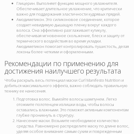
Глицерин. Выполняет функцию мощного увлажнителя.
Обеспечивает длительное увлажнение, что критически
важно для поддержания эластичности кудрявых прядей.
Амодиметикон. Это силиконовое соединение, которое
создает невидимую дышащую пленку вокруг каждого
волоса. Она эффективно разглаживает кутикулу,
обеспечивая мгновенное скольжение, блеск и защиту от
термического воздействия во время укладки.
Амодиметикон помогает контролировать пушистость, делая
локоны более четкими и оформленными.
Рекомендации по применению для
достижения наилучшего результата
Чтобы раскрыть весь потенциал маски Curl Manifesto Nutrition и
добиться максимального эффекта, важно соблюдать правильную
технику ее нанесения.
Подготовка волос. Вымойте волосы шампунем. Легко
отожмите полотенцем излишки воды, чтобы волосы
оставались влажными. Это поможет активным компонентам
глубже проникнуть в структуру.
Нанесение маски. Возьмите необходимое количество
средства. Равномерно распределите маску по длине волос,
уделяя особое внимание самым сухим и поврежденным