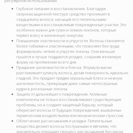
регулярном использовании.
Глубокое питание и восстановление. Благодаря
сверхнасыщенной текстуре средство проникает в
сердцевину волоса, насыщая его питательными
веществами и восстанавливая поврежденные участки. Это
особенно важно для сухих и ломких локонов, которые
теряют влагу и жизненную энергию.
Повышение эластичности и упругости. Волосы становятся
более гибкими и эластичными, что позволяет без труда
формировать четкие и упругие локоны. Они меньше
пушатся и лучше поддаются укладке, сохраняя желаемую
форму на протяжении всего дня.
Придание шелковистости и блеска. Формула маски
разглаживает кутикулу волоса, делая поверхность идеально
гладкой. Это придает прядям зеркальный блеск и нежную
шелковистость, превращая даже самые непослушные
кудри в роскошные локоны.
Защита от дальнейшего повреждения. Активные
компоненты не только восстанавливают существующие
проблемы, но и создают защитный барьер, который
оберегает волосы от будущих повреждений, вызванных
термическим воздействием или механическим стрессом.
Облегчение расчесывания и укладки. Питательные
вещества делают волосы послушными и мягкими, что
значительно упрощает процесс расчесывания без риска