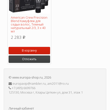
American Crew Precision
Blend Камуфляж для
седых волос, Темный
натуральный 2/3, 3 х 40
мл
2 283
p
В корзину
Отложить
©
www.europa-shop.ru
, 2026
europavip@rambler.ru, am2011@ro.ru
+7 (495) 6699766
125130, Москва г, Клары Цеткин ул, дом 31, этаж 1
Личный кабинет