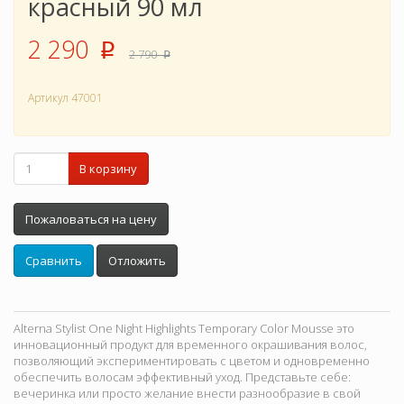
красный 90 мл
2 290
p
2 790
p
Артикул
47001
В корзину
Пожаловаться на цену
Сравнить
Отложить
Alterna Stylist One Night Highlights Temporary Color Mousse это
инновационный продукт для временного окрашивания волос,
позволяющий экспериментировать с цветом и одновременно
обеспечить волосам эффективный уход. Представьте себе:
вечеринка или просто желание внести разнообразие в свой