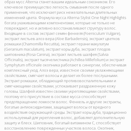
образ мусс Alterna станет вашим идеальным союзником. Его
ключевое преимущество легкость смывания после одного
применения, что исключает риск нежелательных длительных
изменений цвета. Формула мусса Alterna Stylist One Night Highlights
богата ухаживающими компонентами, которые не только не
повреждают, но и активно восстанавливают структуру волос.
Входящие в состав экстракт семян фенхеля (Foeniculum Vulgare),
экстракт листьев алоэ вера (Aloe Barbadensis), экстракт цветков
ромашки (Chamomilla Recutita), экстракт герани макулатум
(Geranium maculatum), экстракт коры дуба, экстракт плодов
шиповника (Rosa Canina), экстракт листьев шалфея (Salvia
Officinalis), экстракт тысячелистника (Achillea Millefolium) и экстракт
Symphytum officinale окопника работают в синергии, обеспечивая
комплексный уход. Алоэ вера, известное своими увлажняющими
свойствами, смягчает волосы и делает их более послушными.
Экстракт ромашки, обладающий противовоспалительными и
смягчающими свойствами, успокаивает раздраженную кожу
головы. Шалфей известен своими укрепляющими свойствами,
поэтому его присутствие в составе мусса способствует
предотвращению ломкости волос. Фенхель и другие экстракты,
богатые антиоксидантами, защищают волосы от вредного
воздействия окружающей среды. Экстракт коры дуба, традиционно
используемый для укрепления волос, добавляет дополнительную
защиту и блеск. Шиповник, богатый витамином С, способствует
восстановлению поврежденных участков волоса. Окопник,