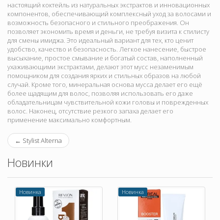
настоящий коктейль из натуральных экстрактов и инновационных
компонентов, обеспечивающий комплексный уход за волосами и
возможность безопасного и стильного преображения. Он
позволяет экономить время и деньги, не требуя визита к стилисту
для смены имиджа. Это идеальный вариант для тех, кто ценит
удобство, качество и безопасность. Легкое нанесение, быстрое
высыхание, простое смывание и богатый состав, наполненный
ухаживающими экстрактами, делают этот мусс незаменимым
помощником для создания ярких и стильных образов на любой
случай. Кроме того, минеральная основа мусса делает его ещё
более щадящим для волос, позволяя использовать его даже
обладательницам чувствительной кожи головы и поврежденных
волос. Наконец, отсутствие резкого запаха делает его
применение максимально комфортным.
←
Stylist Alterna
Новинки
Новинка
Новинка