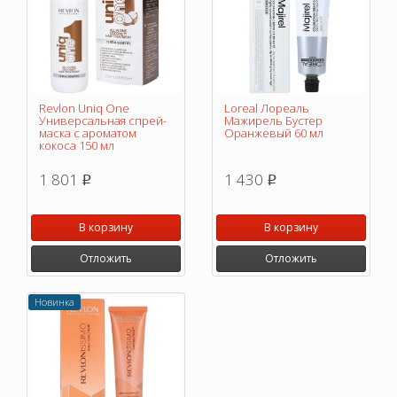
Revlon Uniq One
Loreal Лореаль
Универсальная спрей-
Мажирель Бустер
маска с ароматом
Оранжевый 60 мл
кокоса 150 мл
1 801
1 430
p
p
В корзину
В корзину
Отложить
Отложить
Новинка