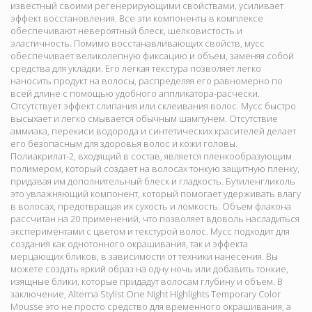
известный своими регенерирующими свойствами, усиливает
эффект восстановления. Все эти компоненты в комплексе
обеспечивают невероятный блеск, шелковистость и
эластичность. Помимо восстанавливающих свойств, мусс
обеспечивает великолепную фиксацию и объем, заменяя собой
средства для укладки. Его легкая текстура позволяет легко
наносить продукт на волосы, распределяя его равномерно по
всей длине с помощью удобного аппликатора-расчески.
Отсутствует эффект слипания или склеивания волос. Мусс быстро
высыхает и легко смывается обычным шампунем. Отсутствие
аммиака, перекиси водорода и синтетических красителей делает
его безопасным для здоровья волос и кожи головы.
Полиакрилат-2, входящий в состав, является пленкообразующим
полимером, который создает на волосах тонкую защитную пленку,
придавая им дополнительный блеск и гладкость. Бутиленгликоль
это увлажняющий компонент, который помогает удерживать влагу
в волосах, предотвращая их сухость и ломкость. Объем флакона
рассчитан на 20 применений, что позволяет вдоволь насладиться
экспериментами с цветом и текстурой волос. Мусс подходит для
создания как однотонного окрашивания, так и эффекта
мерцающих бликов, в зависимости от техники нанесения. Вы
можете создать яркий образ на одну ночь или добавить тонкие,
изящные блики, которые придадут волосам глубину и объем. В
заключение, Alterna Stylist One Night Highlights Temporary Color
Mousse это не просто средство для временного окрашивания, а