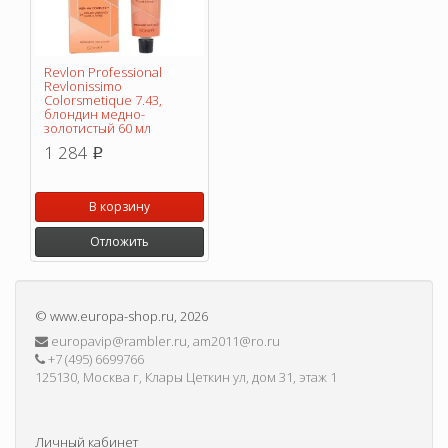
Revlon Professional
Revlonissimo
Colorsmetique 7.43,
блондин медно-
золотистый 60 мл
1 284
p
В корзину
Отложить
©
www.europa-shop.ru
, 2026
europavip@rambler.ru, am2011@ro.ru
+7 (495) 6699766
125130, Москва г, Клары Цеткин ул, дом 31, этаж 1
Личный кабинет