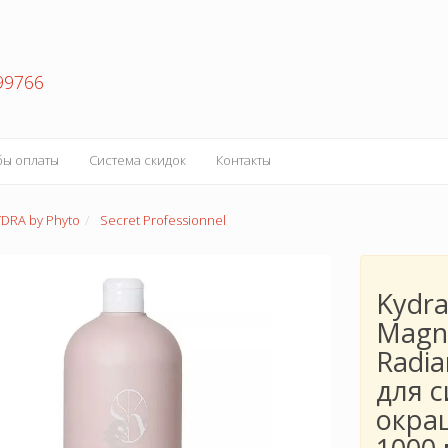
99766
бы оплаты
Система скидок
Контакты
YDRA by Phyto
Secret Professionnel
Kydra
Magni
Radi
для 
окра