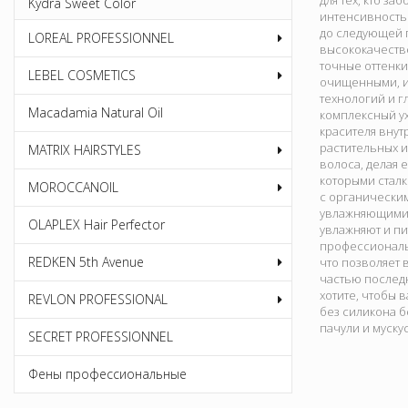
для тех, кто з
Kydra Sweet Color
интенсивность 
до следующей 
LOREAL PROFESSIONNEL
высококачеств
точные оттенки
LEBEL COSMETICS
очищенными, и
технологий и г
Macadamia Natural Oil
комплексный ух
красителя внут
растительных 
MATRIX HAIRSTYLES
волоса, делая
которыми стал
MOROCCANOIL
с органически
увлажняющими с
OLAPLEX Hair Perfector
увлажняют и п
профессиональ
REDKEN 5th Avenue
что позволяет 
частью последн
хотите, чтобы 
REVLON PROFESSIONAL
без силикона б
пачули и муску
SECRET PROFESSIONNEL
Фены профессиональные