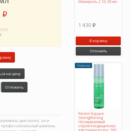
 мл
Мажирель 2.10, 60 мл
p
1 430
p
HC30
В корзину
Отложить
орзину
Новинка
ся на цену
Отложить
Revlon Equave
Strengthening
держивать цвет волос, но и
Несмываемый
ый профессиональный шампунь
спрей-кондиционер
для тонких волос 200