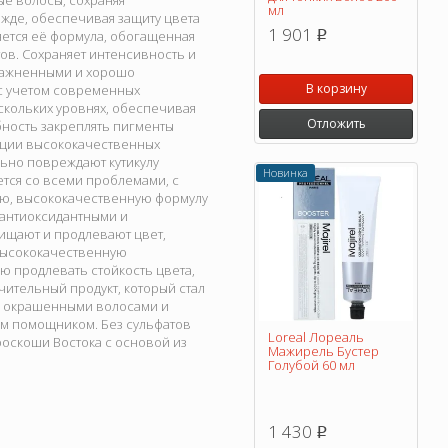
ые волосы, сохраняя
мл
ежде, обеспечивая защиту цвета
1 901
ется её формула, обогащенная
p
в. Сохраняет интенсивность и
влажненными и хорошо
В корзину
с учетом современных
скольких уровнях, обеспечивая
Отложить
бность закреплять пигменты
нации высококачественных
ьно повреждают кутикулу
Новинка
тся со всеми проблемами, с
ую, высококачественную формулу
 антиоксидантными и
щищают и продлевают цвет,
 высококачественную
 продлевать стойкость цвета,
ительный продукт, который стал
 за окрашенными волосами и
ным помощником. Без сульфатов
Loreal Лореаль
роскоши Востока с основой из
Мажирель Бустер
Голубой 60 мл
1 430
p