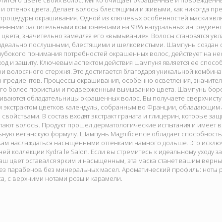
аботится о цвете своих волос. Мягко очищает окрашенные и поврежденн
и оттенок цвета. Делает волосы блестящими и живыми, как никогда пр
процедуры окрашивания. Одной из ключевых особенностей маски явля
енными растительными компонентами на 93% натуральных ингредиенто
 цвета, значительно замедляя его «вымывание». Волосы становятся у
деально послушными, блестящими и шелковистыми. Шампунь создан 
лубокого понимания потребностей окрашенных волос, действует на не
од и защиту. Ключевым аспектом действия шампуня является ее спосо
ри волосяного стержня. Это достигается благодаря уникальной комби
ингредиентов. Процессы окрашивания, особенно осветления, значител
 его более пористым и подверженным вымыванию цвета. Шампунь боре
киваются обладательницы окрашенных волос. Вы получаете сверхчист
м экстрактом цветков календулы, собранным во Франции, обладающим
войствами. В состав входят экстракт граната и глицерин, которые за
итают волосы. Продукт прошел дерматологические испытания и имеет
ную веганскую формулу. Шампунь Magnificence обладает способностью
вам наслаждаться насыщенными оттенками намного дольше. Это исключ
ей коллекции Kydra le Salon. Если вы стремитесь к идеальному уходу
ваш цвет оставался ярким и насыщенным, эта маска станет вашим вер
ез парабенов без минеральных масел. Ароматический профиль: ноты 
са, с верхними нотами розы и карамели.