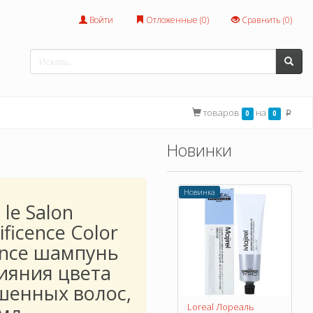
Войти
Отложенные (
0
)
Сравнить (
0
)
товаров
на
0
0
p
Новинки
Новинка
 le Salon
ficence Color
ance шампунь
сияния цвета
шенных волос,
Loreal Лореаль