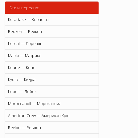
Это интересно:
Kerastase — Керастаз
Redken — Редкен
Loreal — Лореаль
Matrix — Матрикс
Keune — Кене
Kydra — Кидра
Lebel — Лебел
Moroccanoil — Мороканоил
American Crew — Американ Крю
Revlon — Ревлон