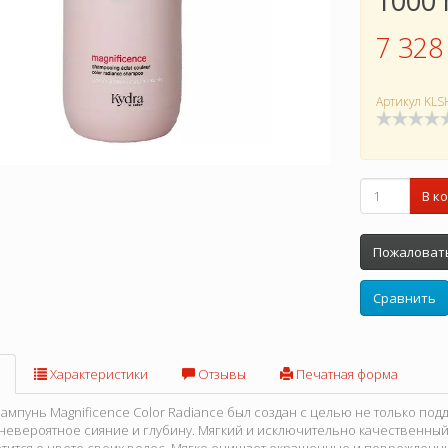
1000
7 328
Артикул
KLS
В к
Пожаловать
Сравнить
Характеристики
Отзывы
Печатная форма
 шампунь Magnificence Color Radiance был создан с целью не только под
 невероятное сияние и глубину. Мягкий и исключительно качественн