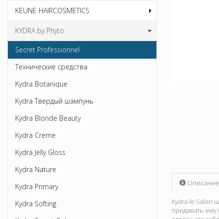
KEUNE HAIRCOSMETICS
KYDRA by Phyto
Secret Professionnel
Технические средства
Kydra Botanique
Kydra Твердый шампунь
Kydra Blonde Beauty
Kydra Creme
Kydra Jelly Gloss
Kydra Nature
Описание
Kydra Primary
Kydra le Salon
Kydra Softing
придавать ему