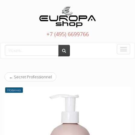
+7 (495) 6699766
Toggle
naviga
←
Secret Professionnel
Новинка