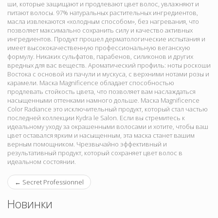
ши, которые защищают и продлевают цвет волос, увлажняют и
питают волосы. 97% натуральных растительных ингредиентов,
масла извлекаются «холодным способом», без нагревания, что
позволяет максимально сохранить силу и качество активных
ингредиентов. Продукт прошел дерматологические испытания и
имеет высококачественную профессиональную веганскую
формулу. Никаких сульфатов, парабенов, силиконов и других
вредных для вас веществ. Ароматический профиль: ноты роскоши
Востока с основой из пачули и мускуса, с верхними нотами розы и
карамели. Маска Magnificence обладает способностью
продлевать стойкость цвета, что позволяет вам наслаждаться
насыщенными оттенками намного дольше. Маска Magnificence
Color Radiance это исключительный продукт, который стал частью
последней коллекции Kydra le Salon. Если вы стремитесь к
идеальному уходу за окрашенными волосами и хотите, чтобы ваш
цвет оставался ярким и насыщенным, эта маска станет вашим
верным помощником. Чрезвычайно эффективный и
результативный продукт, который сохраняет цвет волос в
идеальном состоянии.
←
Secret Professionnel
Новинки