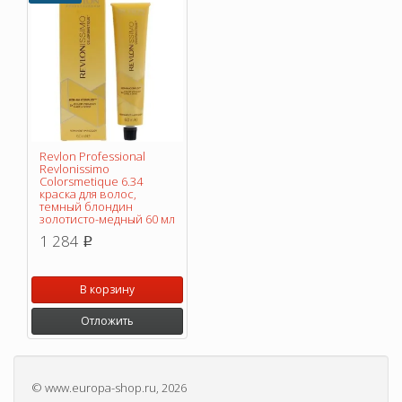
Revlon Professional
Revlonissimo
Colorsmetique 6.34
краска для волос,
темный блондин
золотисто-медный 60 мл
1 284
p
В корзину
Отложить
©
www.europa-shop.ru
, 2026