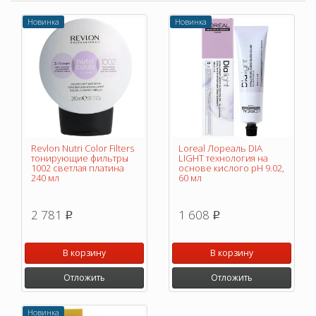
Новинка
Новинка
Revlon Nutri Color Filters
Loreal Лореаль DIA
тонирующие фильтры
LIGHT технология на
1002 светлая платина
основе кислого pH 9.02,
240 мл
60 мл
2 781
1 608
p
p
В корзину
В корзину
Отложить
Отложить
Новинка