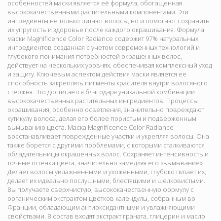
особенностей маски является её формула, обогащенная
высококачественными растительными компонентами. Эти
ингредиенты не только питают волосы, но и помогают сохранить
их упругость и здоровье после каждого окрашивания. Формула
маски Magnificence Color Radiance содержит 97% натуральных
ингредиентов созданная с учетом современных технологий и
глубокого понимания потребностей окрашенных волос,
действует на нескольких уровнях, обеспечивая комплексный уход
и защиту. Ключевым аспектом действия маски является ее
способность закреплять пигменты красителя внутри волосяного
стержня. Это достигается благодаря уникальной комбинации
высококачественных растительных ингредиентов. Процессы
окрашивания, особенно осветления, значительно повреждают
кутикулу волоса, делая его более пористым и подверженным
вымыванию цвета. Маска Magnificence Color Radiance
восстанавливает поврежденные участки и укрепляя волосы. Она
также борется с другими проблемами, с которыми сталкиваются
обладательницы окрашенных волос. Сохраняет интенсивность и
точные оттенки цвета, значительно замедляя его «вымывание».
Делает волосы увлажненными и ухоженными, глубоко питает их,
делает их идеально послушными, блестящими и шелковистыми.
Вы получаете сверхчистую, высококачественную формулу с
органическим экстрактом цветков календулы, собранным во
Франции, обладающим антиоксидантными и увлажняющими
свойствами. В состав входят экстракт граната, глицерин и масло