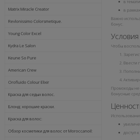
в темат
Matrix Miracle Creator
в рамка
Важно использ
Revlonissimo Colorsmetique.
бонус.
Young Color Excel
Условия
Kydra Le Salon
Чтобы восполь
Зарегис
Keune So Pure
Ввести 
American Crew
Пополни
Активир
Orofluido Colour Elixir
Промокоды не 
бонусные сред
Краска для седых волос.
Ценност
Блонд: хорошие краски.
Использование
Краска для волос:
увеличе
Обзор косметики для волос от Moroccanoil:
доступ к