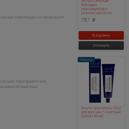
экстра светлый
блондин
перламутрово-
золотистый 60 мл
неверные комбинации не активируют
787
p
В корзину
Отложить
Новинка
случаев 1xbet фрибет или
обы вывести выигрыш.
Keune Краситель 1922
для мужчин 5 Светлый
Шатен 60 мл