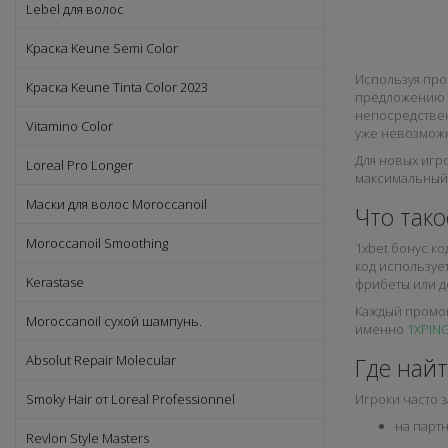
Lebel для волос
Краска Keune Semi Color
Используя про
Краска Keune Tinta Color 2023
предложению б
непосредствен
Vitamino Color
уже невозмож
Для новых игр
Loreal Pro Longer
максимальный 
Маски для волос Moroccanoil
Что тако
Moroccanoil Smoothing
1xbet бонус к
код используе
Kerastase
фрибеты или д
Каждый промок
Moroccanoil сухой шампунь.
именно
1XPIN
Absolut Repair Molecular
Где найт
Smoky Hair от Loreal Professionnel
Игроки часто з
на парт
Revlon Style Masters