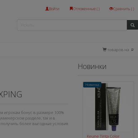
Войти
Отложенные (
)
Сравнить (
)
товаров
на
p
Новинки
Новинка
1XPING
ым игрокам бонус в размере 100%
укмекерском разделе, так и в
и получить более выгодные условия
Keune Tinta Color