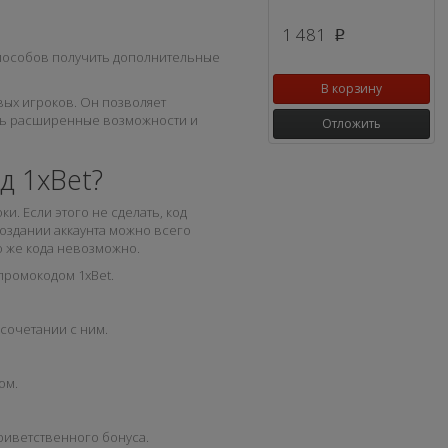
1 481
p
 способов получить дополнительные
В корзину
вых игроков. Он позволяет
ить расширенные возможности и
Отложить
д 1xBet?
и. Если этого не сделать, код
создании аккаунта можно всего
о же кода невозможно.
промокодом 1xBet.
 сочетании с ним.
ом.
приветственного бонуса.