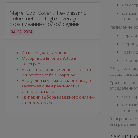
Для спо
Majirel Cool Cover и Revlonissimo
Для каз
Colorsmetique High Coverage:
пополне
окрашивание стойкой седины
Разделение бо
04-02-2024
Первый 
Второй 
Третий 
Сіз үшін ең жақсы казино
Обзор игры Empire's Battle в
Четверт
Телеграм
Общая максима
Бесплатное развлечение: интернет-
вращения можн
кинотеатр у тебя в квартире
Виртуальная магия: от старых игр до
При использов
захватывающей реальности в
определенного 
интернет-казино
Для спор
Критерии выбора надежного онлайн-
казино: что учесть
Для каз
пополне
Выигранные ср
отыгрыша дает
Как исп