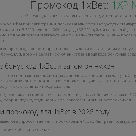
Промокод 1xBet:
1XPI
Действующая акция 2026 года ✓ Бонус код ✓ Приветственны
мокод 1xbet при регистрации, пользователь получает доступ к станда
укмекера. В 2026 году это 100% бонус до 32 500 рублей на первый деп
но во время создания аккаунта на официальном сайте 1xBet — после 
но.
оков промокод при регистрации 1xbet является обязательным инструме
бонус. Букмекер не делает исключений: без ввода кода бонусные сред
е бонус код 1xBet и зачем он нужен
од — это специальная комбинация символов, открывающая доступ к бон
тся в рамках конкретной акции и позволяет получить дополнительные 
оступ к эксклюзивным предложениям.
од 1xbet имеет свои условия применения, срок действия и формат. В 20
G
, который подходит для новых пользователей и активирует максимальн
и промокод для 1xBet в 2026 году
адаются вопросом, где найти промокод для 1xbet. Как правило, актуаль
нерских и обзорных сайтах,