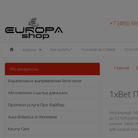
+7 (495) 6
Как купить?
Условия доставки
Спосо
Каталог
Главная
Это интересно
Кератиновое выпрямление kene кене
1xBet 
Абсолютное счастье для волос
Протокол услуги Про Файбер
Актуальный 1x
Aura Botanica от Kerastase
до 32 500 рубл
казино 1xBet.
Keune Care
для начала игр