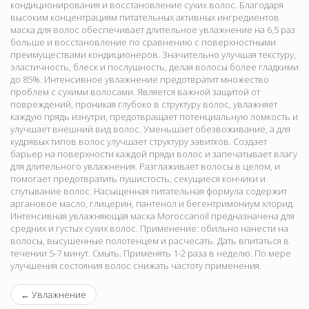
кондиционирования и восстановление сухих волос. Благодаря
высоким концентрациям питательных активных ингредиентов
маска для волос обеспечивает длительное увлажнение на 6,5 раз
больше и восстановление по сравнению с поверхностными
преимуществами кондиционеров. Значительно улучшая текстуру,
эластичность, блеск и послушность, делая волосы более гладкими
до 85%. Интенсивное увлажнение предотвратит множество
проблем с сухими волосами. Является важной защитой от
повреждений, проникая глубоко в структуру волос, увлажняет
каждую прядь изнутри, предотвращает потенциальную ломкость и
улучшает внешний вид волос. Уменьшает обезвоживание, а для
кудрявых типов волос улучшает структуру завитков. Создает
барьер на поверхности каждой пряди волос и запечатывает влагу
для длительного увлажнения. Разглаживает волосы в целом, и
помогает предотвратить пушистость, секущиеся кончики и
спутывание волос. Насыщенная питательная формула содержит
аргановое масло, глицерин, пантенол и бегентримониум хлорид.
Интенсивная увлажняющая маска Moroccanoil предназначена для
средних и густых сухих волос. Применение: обильно нанести на
волосы, высушенные полотенцем и расчесать. Дать впитаться в
течении 5-7 минут. Смыть. Применять 1-2 раза в неделю. По мере
улучшения состояния волос снижать частоту применения.
←
Увлажнение