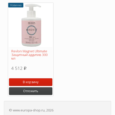
Новинка
Revlon Magnet Ultimate
Защитный аддитив 300
мл
4 512
p
В корзину
Отложить
©
www.europa-shop.ru
, 2026