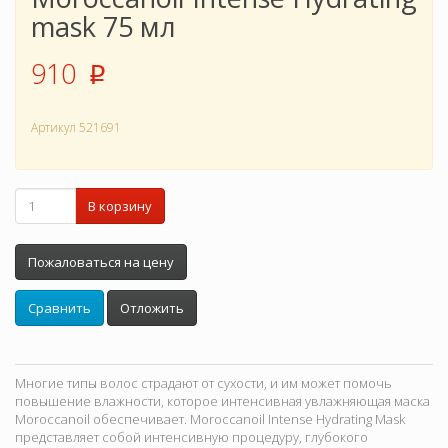
mask 75 мл
910
p
Артикул
521691
В корзину
Пожаловаться на цену
Сравнить
Отложить
Многие типы волос страдают от сухости, и им может помочь
повышение влажности, которое интенсивная увлажняющая маска
Moroccanoil обеспечивает. Moroccanoil Intense Hydrating Mask
представляет собой интенсивную процедуру, глубокого