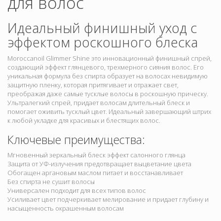
для волос
Идеальный финишный уход с
эффектом роскошного блеска
Moroccanoil Glimmer Shine это инновационный финишный спрей,
создающий эффект глянцевого, трехмерного сияния волос. Его
уникальная формула без спирта образует на волосах невидимую
защитную пленку, которая притягивает и отражает свет,
преображая даже самые тусклые волосы в роскошную прическу.
Ультралегкий спрей, придает волосам длительный блеск и
помогает оживить тусклый цвет. Идеальный завершающий штрих
к любой укладке для красивых и блестящих волос.
Ключевые преимущества:
Мгновенный зеркальный блеск эффект салонного глянца
Защита от УФ-излучения предотвращает выцветание цвета
Обогащен аргановым маслом питает и восстанавливает
Без спирта не сушит волосы
Универсален подходит для всех типов волос
Усиливает цвет подчеркивает мелирование и придает глубину и
насыщенность окрашенным волосам