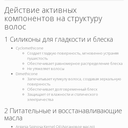
Действие активных
компонентов на структуру
волос
1 Силиконы для гладкости и блеска
Cyclomethicone
Создает гладкую поверхность, мгновенно устраняя
пушистость
Обеспечивает равномерное распределение блеска
Не утяжеляет волосы
Dimethicone
Запечатывает кутикулу волоса, создавая зеркальную
поверхность
Обеспечивает долговременный блеск
Защищает от влажности и статического
электричества
2 Питательные и восстанавливающие
масла
Argania Spinosa Kernel Oil (Аргановое масло)