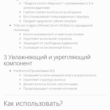
"Жидкое золото Марокко" с витаминами A, E и
антиоксидантами
Глубоко питает волосы по всей длине
Восстанавливает поврежденную структуру
Придает здоровое сияние изнутри
Triticum Vulgare (Wheat) Germ Oil (Масло зародышей
пшеницы)
Богато витамином E и омега-кислотами
Укрепляет волосяной стержень
Защищает от свободных радикалов
Усиливает естественный блеск
3 Увлажняющий и укрепляющий
компонент
Panthenol (Провитамин B5)
Увлажняет и запечатывает влагу внутри волоса
Укрепляет структуру волоса
Делает волосы более эластичными
Предотвращает сечение кончиков
Как использовать?