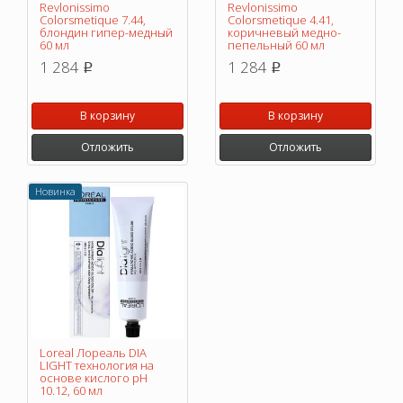
Revlonissimo
Revlonissimo
Colorsmetique 7.44,
Colorsmetique 4.41,
блондин гипер-медный
коричневый медно-
60 мл
пепельный 60 мл
1 284
1 284
p
p
В корзину
В корзину
Отложить
Отложить
Новинка
Loreal Лореаль DIA
LIGHT технология на
основе кислого pH
10.12, 60 мл