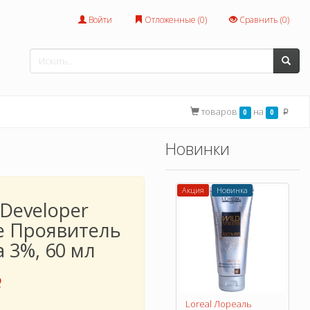
Войти
Отложенные (
0
)
Сравнить (
0
)
товаров
на
0
0
p
Новинки
Акция
Новинка
 Developer
e Проявитель
 3%, 60 мл
p
Loreal Лореаль