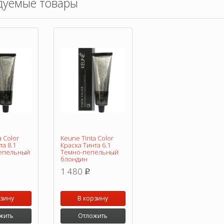
дуемые товары
a Color
Keune Tinta Color
та 8.1
Краска Тинта 6.1
епельный
Темно-пепельный
блондин
1 480
p
рзину
В корзину
жить
Отложить