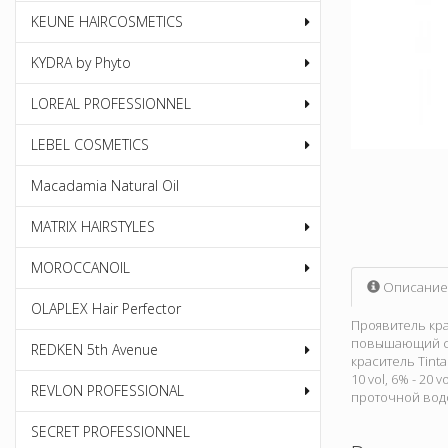
KEUNE HAIRCOSMETICS
KYDRA by Phyto
LOREAL PROFESSIONNEL
LEBEL COSMETICS
Macadamia Natural Oil
MATRIX HAIRSTYLES
MOROCCANOIL
Описание
OLAPLEX Hair Perfector
Проявитель кра
повышающий ст
REDKEN 5th Avenue
краситель Tint
10 vol, 6% - 20
REVLON PROFESSIONAL
проточной вод
SECRET PROFESSIONNEL