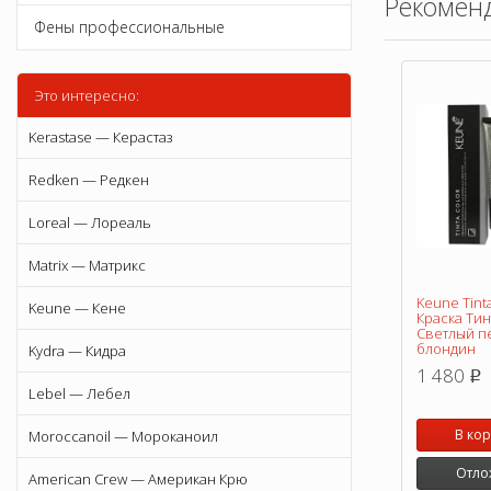
Рекомен
Фены профессиональные
Это интересно:
Kerastase — Керастаз
Redken — Редкен
Loreal — Лореаль
Matrix — Матрикс
Keune Tint
Keune — Кене
Краска Тин
Светлый п
блондин
Kydra — Кидра
1 480
p
Lebel — Лебел
В ко
Moroccanoil — Мороканоил
Отло
American Crew — Американ Крю