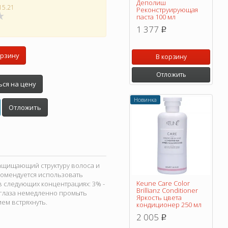
Деполиш
15.21
Реконструирующая
паста 100 мл
1 377
p
орзину
В корзину
Отложить
ся на цену
Новинка
Отложить
 защищающий структуру волоса и
комендуется использовать
Keune Care Color
 в следующих концентрациях: 3% -
Brillianz Conditioner
и в глаза немедленно промыть
Яркость цвета
ем встряхнуть.
кондиционер 250 мл
2 005
p