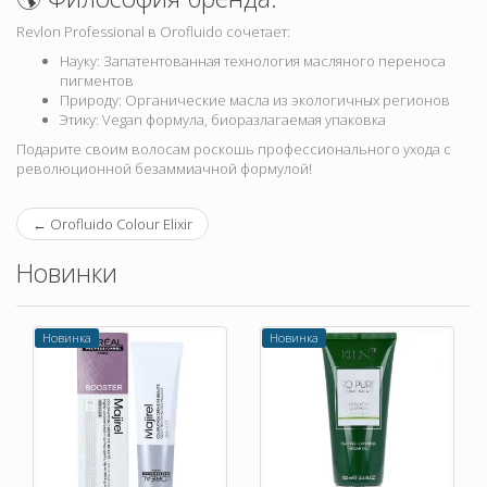
Revlon Professional в Orofluido сочетает:
Науку: Запатентованная технология масляного переноса
пигментов
Природу: Органические масла из экологичных регионов
Этику: Vegan формула, биоразлагаемая упаковка
Подарите своим волосам роскошь профессионального ухода с
революционной безаммиачной формулой!
←
Orofluido Colour Elixir
Новинки
Новинка
Новинка