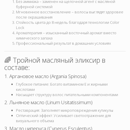
Без аммиака – заменен на щелочной агент с масляной
буферной системой
Мгновенное восстановление – волосы выглядят здоровее
после окрашивания
Стойкость цвета до 8 недель благодаря технологии Color
Lock
Ароматерапия – изысканный восточный аромат вместо
химического запаха
Профессиональный результат в домашних условиях
🌈 Тройной масляный эликсир в
составе:
1. Аргановое масло (Argania Spinosa)
Глубокое питание: Богато витамином Е и жирными
кислотами
Насыщает структуру волос питательными компонентами
2. Льняное масло (Linum Usitatissimum)
Реставрация: Заполняет микроповреждения кутикулы
Оптический эффект: Усиливает светоотражение для
визуального объема
3. Масло циперуса (Cyperus Esculentus)