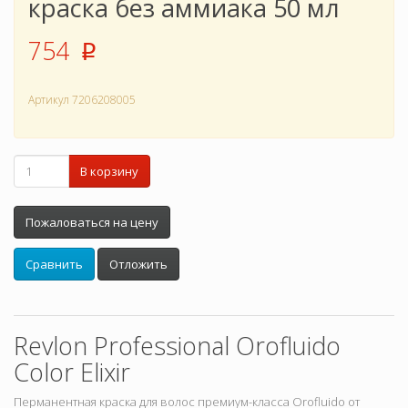
краска без аммиака 50 мл
754
p
Артикул
7206208005
В корзину
Пожаловаться на цену
Сравнить
Отложить
Revlon Professional Orofluido
Color Elixir
Перманентная краска для волос премиум-класса Orofluido от