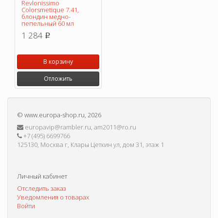
Revlonissimo
Colorsmetique 7.41,
блондин медно-
пепельный 60 мл
1 284
p
В корзину
Отложить
©
www.europa-shop.ru
, 2026
europavip@rambler.ru, am2011@ro.ru
+7 (495) 6699766
125130, Москва г, Клары Цеткин ул, дом 31, этаж 1
Личный кабинет
Отследить заказ
Уведомления о товарах
Войти