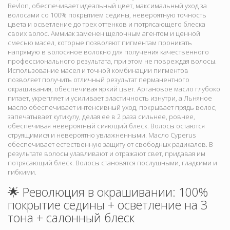
Revlon, обеспечивает идеальный цвет, максимальный уход за
волосами со 100% покрытием седины, невероятную точность
цвета и осветление до трех оттенков и потрясающего блеска
своих волос. Аммиак заменен щелочным агентом и ценной
смесью масел, которые позволяют пигментам проникать
напрямую в волосяное волокно для получения качественного
профессионального результата, при этом не повреждая волосы.
Использование масел и точной комбинации пигментов
позволяет получить отличный результат перманентного
окрашивания,
обеспечивая яркий цвет. Аргановое масло глубоко
питает, укрепляет и усиливает эластичность изнутри, а Льняное
масло обеспечивает интенсивный уход, покрывает прядь волос,
запечатывает кутикулу, делая ее в 2 раза сильнее, ровнее,
обеспечивая невероятный сияющий блеск. Волосы остаются
струящимися и невероятно увлажненными. Масло Cyperus
обеспечивает естественную защиту от свободных радикалов. В
результате волосы улавливают и отражают свет, придавая им
потрясающий блеск. Волосы становятся послушными, гладкими и
гибкими.
🌟 Революция в окрашивании: 100%
покрытие седины + осветление на 3
тона + салонный блеск