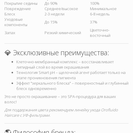
Покрытие седины
До 90%
100%
Повреждение
Среднее/высокое
Минимальное
Блеск
2-3 недели
6-8 недель
Уходовые
До 15%
37%
компоненты
Цветочно-
Запах
Резкий химический
восточный
💎 Эксклюзивные преимущества:
Клеточно-мембранный комплекс – восстанавливает
липидный слой во время окрашивания
Технология Smart pH – щелочной агент работает только на
этапе проникновения пигмента
Эффект "зеркального блеска" – поверхностный и глубинный
блеск одновременно
Это не просто окрашивание – это SPA-процедура для ваших
волос!
Для поддержания цвета рекомендуем линейку ухода Orofluido
Haircare с УФ-фильтрами.
🌎 Философия бренда: