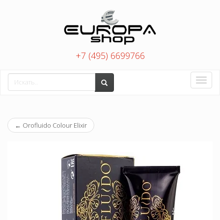
+7 (495) 6699766
Toggle
naviga
←
Orofluido Colour Elixir