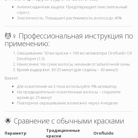
Антиоксидантная защита: Предотвращает окислительный
стресс
Эластичность: Повышает растяжимость волоса до 40%
💆♀️ Профессиональная инструкция по
применению:
Смешивание: 50 мл краски + 100 мл активатора Orofluido Oil
Developer (1:2)
Нанесение: На сухие волосы, начиная от затылочной зоны
Время выдержки: 30-35 минут (для седины – 40 минут)
Важно!
Для осветления на 3 тона используйте 9% активатор
На предварительно осветленные волосы – сократите
время до 25 минут
Повторное окрашивание возможно через 4 недели
🌟 Сравнение с обычными красками
Традиционные
Параметр
Orofluido
краски