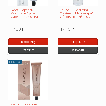
Loreal Лореаль
Keune SP Exfoliating
Мажирель Бустер
Treatment Маска-скраб
Фиолетовый 60 мл
Обновляющий 100 мл
1 430
4 416
p
p
В корзину
В корзину
Отложить
Отложить
Новинка
Revlon Professional